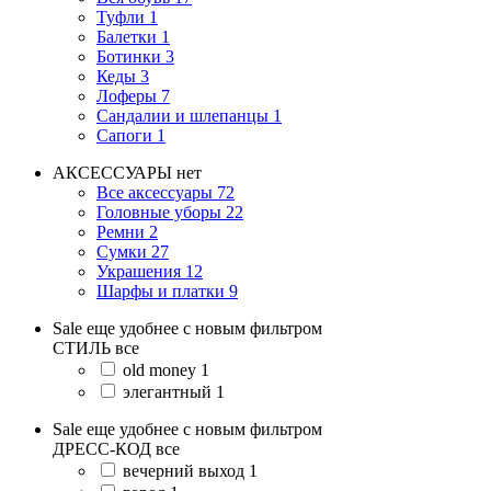
Туфли
1
Балетки
1
Ботинки
3
Кеды
3
Лоферы
7
Сандалии и шлепанцы
1
Сапоги
1
АКСЕССУАРЫ
нет
Все аксессуары
72
Головные уборы
22
Ремни
2
Сумки
27
Украшения
12
Шарфы и платки
9
Sale еще удобнее с новым фильтром
СТИЛЬ
все
old money
1
элегантный
1
Sale еще удобнее с новым фильтром
ДРЕСС-КОД
все
вечерний выход
1