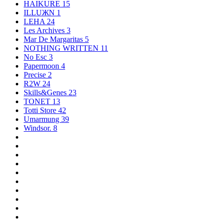
HAIKURE
15
ILLUЖN
1
LEHA
24
Les Archives
3
Mar De Margaritas
5
NOTHING WRITTEN
11
No Esc
3
Papermoon
4
Precise
2
R2W
24
Skills&Genes
23
TONET
13
Totti Store
42
Umarmung
39
Windsor.
8