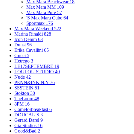
Max Mara Beachwear
18
Max Mara MM
109
Max Mara Pure
57
'S Max Mara Cube
64
Sportmax
176
Max Mara Weekend
522
Marina Rinaldi
828
Icon Denim
63
Dunst
96
Erika Cavallini
65
Gucci
5
Hetrego
3
LE17SEPTEMBRE
19
LOULOU STUDIO
40
Nude
42
PENN&INK N.Y
76
SSSTEIN
51
Stokton
30
TheLoom
48
8PM
16
Comeforbreakfast
6
DOUCAL`S
3
Gerard Darel
9
Gia Studios
16
Good&Bad
2