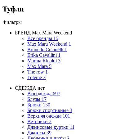
Туфли
Фильтры
БРЕНД
Max Mara Weekend
Все бренды
15
Max Mara Weekend
1
Brunello Cucinelli
1
Erika Cavallini
1
Marina Rinaldi
3
Max Mara
5
The row
1
Toteme
3
ОДЕЖДА
нет
Вся одежда
697
Блузы
17
Брюки
130
Брюки спортивные
3
Верхняя одежда
101
Ветровки
2
Джинсовые куртки
11
Джинсы
39
Дубленки и шубы
2