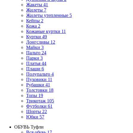
Жакеты
41
Жилеты
7
Жилеты утепленные
5
Кейпы
2
Кожа
2
Кожаные куртки
11
Куртки
49
Лонгсливы
12
Майки
3
Пальто
24
Парки
3
Платья
44
Плащи
6
Полупальто
4
Пуховики
11
Рубашки
41
Толстовки
18
Топы
19
Трикотаж
105
Футболки
61
Шорты
22
Юбки
57
ОБУВЬ
Туфли
Вся обувь
17