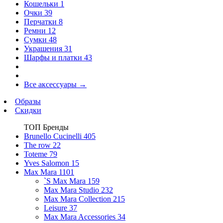
Кошельки
1
Очки
39
Перчатки
8
Ремни
12
Сумки
48
Украшения
31
Шарфы и платки
43
Все аксессуары
→
Образы
Скидки
ТОП Бренды
Brunello Cucinelli
405
The row
22
Toteme
79
Yves Salomon
15
Max Mara
1101
`S Max Mara
159
Max Mara Studio
232
Max Mara Collection
215
Leisure
37
Max Mara Accessories
34