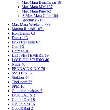
Max Mara Beachwear
18
Max Mara MM
187
Max Mara Pure
62
'S Max Mara Cube
104
Sportmax
214
Max Mara Weekend
788
Marina Rinaldi
1071
Icon Denim
63
Dunst
113
Erika Cavallini
67
Gucci
5
Hetrego
10
LE17SEPTEMBRE
19
LOULOU STUDIO
40
Nude
46
PENN&INK N.Y
76
SSSTEIN
57
Stokton
34
TheLoom
72
8PM
16
Comeforbreakfast
6
DOUCAL`S
3
Gerard Darel
9
Gia Studios
16
Good&Bad
2