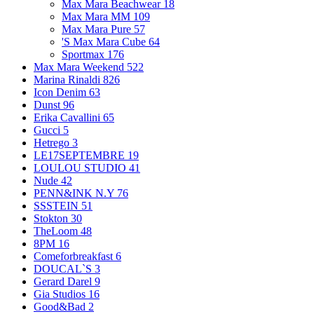
Max Mara Beachwear
18
Max Mara MM
109
Max Mara Pure
57
'S Max Mara Cube
64
Sportmax
176
Max Mara Weekend
522
Marina Rinaldi
826
Icon Denim
63
Dunst
96
Erika Cavallini
65
Gucci
5
Hetrego
3
LE17SEPTEMBRE
19
LOULOU STUDIO
41
Nude
42
PENN&INK N.Y
76
SSSTEIN
51
Stokton
30
TheLoom
48
8PM
16
Comeforbreakfast
6
DOUCAL`S
3
Gerard Darel
9
Gia Studios
16
Good&Bad
2