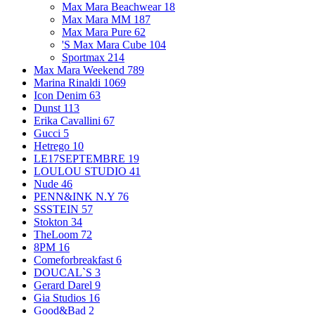
Max Mara Beachwear
18
Max Mara MM
187
Max Mara Pure
62
'S Max Mara Cube
104
Sportmax
214
Max Mara Weekend
789
Marina Rinaldi
1069
Icon Denim
63
Dunst
113
Erika Cavallini
67
Gucci
5
Hetrego
10
LE17SEPTEMBRE
19
LOULOU STUDIO
41
Nude
46
PENN&INK N.Y
76
SSSTEIN
57
Stokton
34
TheLoom
72
8PM
16
Comeforbreakfast
6
DOUCAL`S
3
Gerard Darel
9
Gia Studios
16
Good&Bad
2