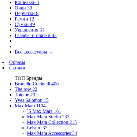
Кошельки
1
Очки
39
Перчатки
8
Ремни
12
Сумки
49
Украшения
31
Шарфы и платки
43
Все аксессуары
→
Образы
Скидки
ТОП Бренды
Brunello Cucinelli
406
The row
22
Toteme
79
Yves Salomon
15
Max Mara
1104
`S Max Mara
161
Max Mara Studio
233
Max Mara Collection
215
Leisure
37
Max Mara Accessories
34