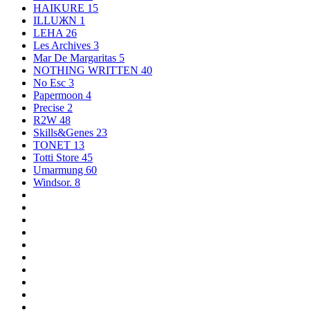
HAIKURE
15
ILLUЖN
1
LEHA
26
Les Archives
3
Mar De Margaritas
5
NOTHING WRITTEN
40
No Esc
3
Papermoon
4
Precise
2
R2W
48
Skills&Genes
23
TONET
13
Totti Store
45
Umarmung
60
Windsor.
8