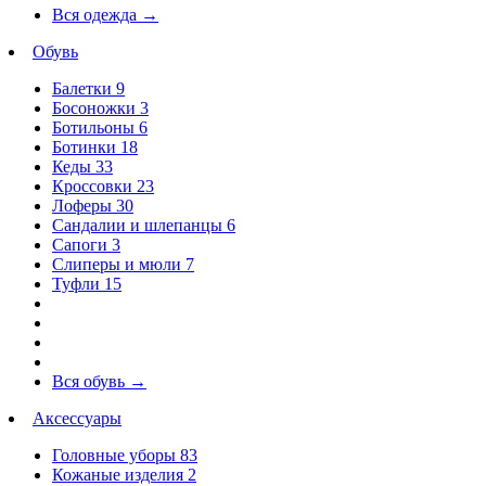
Вся одежда
→
Обувь
Балетки
9
Босоножки
3
Ботильоны
6
Ботинки
18
Кеды
33
Кроссовки
23
Лоферы
30
Сандалии и шлепанцы
6
Сапоги
3
Слиперы и мюли
7
Туфли
15
Вся обувь
→
Аксессуары
Головные уборы
83
Кожаные изделия
2