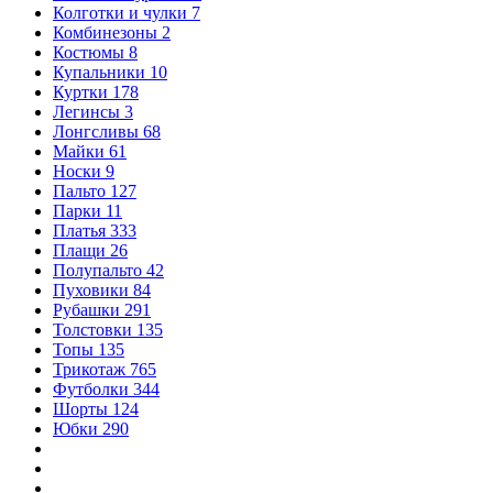
Колготки и чулки
7
Комбинезоны
2
Костюмы
8
Купальники
10
Куртки
178
Легинсы
3
Лонгсливы
68
Майки
61
Носки
9
Пальто
127
Парки
11
Платья
333
Плащи
26
Полупальто
42
Пуховики
84
Рубашки
291
Толстовки
135
Топы
135
Трикотаж
765
Футболки
344
Шорты
124
Юбки
290