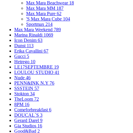
Max Mara Beachwear
18
Max Mara MM
187
Max Mara Pure
62
'S Max Mara Cube
104
Sportmax
214
Max Mara Weekend
789
Marina Rinaldi
1069
Icon Denim
63
Dunst
113
Erika Cavallini
67
Gucci
5
Hetrego
10
LE17SEPTEMBRE
19
LOULOU STUDIO
41
Nude
46
PENN&INK N.Y
76
SSSTEIN
57
Stokton
34
TheLoom
72
8PM
16
Comeforbreakfast
6
DOUCAL`S
3
Gerard Darel
9
Gia Studios
16
Good&Bad
2