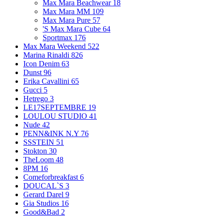
Max Mara Beachwear
18
Max Mara MM
109
Max Mara Pure
57
'S Max Mara Cube
64
Sportmax
176
Max Mara Weekend
522
Marina Rinaldi
826
Icon Denim
63
Dunst
96
Erika Cavallini
65
Gucci
5
Hetrego
3
LE17SEPTEMBRE
19
LOULOU STUDIO
41
Nude
42
PENN&INK N.Y
76
SSSTEIN
51
Stokton
30
TheLoom
48
8PM
16
Comeforbreakfast
6
DOUCAL`S
3
Gerard Darel
9
Gia Studios
16
Good&Bad
2