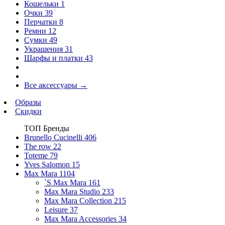
Кошельки
1
Очки
39
Перчатки
8
Ремни
12
Сумки
49
Украшения
31
Шарфы и платки
43
Все аксессуары
→
Образы
Скидки
ТОП Бренды
Brunello Cucinelli
406
The row
22
Toteme
79
Yves Salomon
15
Max Mara
1104
`S Max Mara
161
Max Mara Studio
233
Max Mara Collection
215
Leisure
37
Max Mara Accessories
34