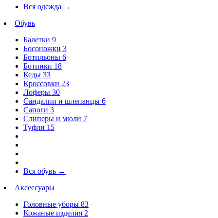
Вся одежда
→
Обувь
Балетки
9
Босоножки
3
Ботильоны
6
Ботинки
18
Кеды
33
Кроссовки
23
Лоферы
30
Сандалии и шлепанцы
6
Сапоги
3
Слиперы и мюли
7
Туфли
15
Вся обувь
→
Аксессуары
Головные уборы
83
Кожаные изделия
2