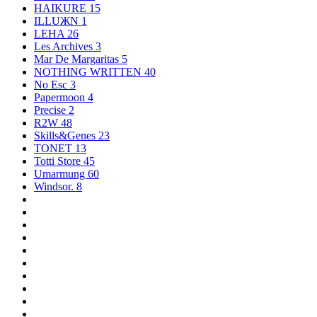
HAIKURE
15
ILLUЖN
1
LEHA
26
Les Archives
3
Mar De Margaritas
5
NOTHING WRITTEN
40
No Esc
3
Papermoon
4
Precise
2
R2W
48
Skills&Genes
23
TONET
13
Totti Store
45
Umarmung
60
Windsor.
8