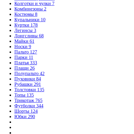
Колготки и чулки
7
Комбинезоны
2
Костюмы
8
Купальники
10
Куртки
178
Легинсы
3
Лонгсливы
68
Майки
61
Носки
9
Пальто
127
Парки
11
Платья
333
Плащи
26
Полупальто
42
Пуховики
84
Рубашки
291
Толстовки
135
Топы
135
Трикотаж
765
Футболки
344
Шорты
124
Юбки
290