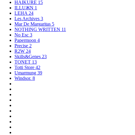
HAIKURE
15
ILLUЖN
1
LEHA
24
Les Archives
3
Mar De Margaritas
5
NOTHING WRITTEN
11
No Esc
3
Papermoon
4
Precise
2
R2W
24
Skills&Genes
23
TONET
13
Totti Store
42
Umarmung
39
Windsor.
8