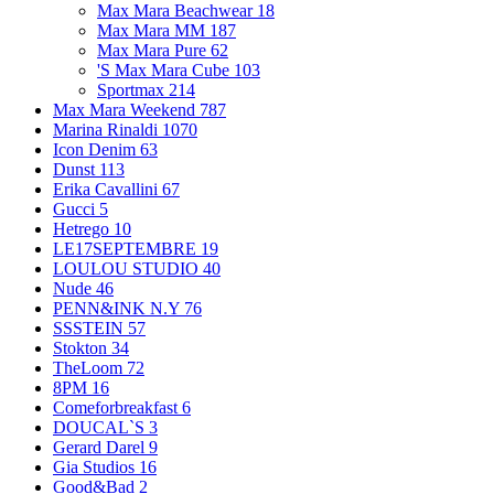
Max Mara Beachwear
18
Max Mara MM
187
Max Mara Pure
62
'S Max Mara Cube
103
Sportmax
214
Max Mara Weekend
787
Marina Rinaldi
1070
Icon Denim
63
Dunst
113
Erika Cavallini
67
Gucci
5
Hetrego
10
LE17SEPTEMBRE
19
LOULOU STUDIO
40
Nude
46
PENN&INK N.Y
76
SSSTEIN
57
Stokton
34
TheLoom
72
8PM
16
Comeforbreakfast
6
DOUCAL`S
3
Gerard Darel
9
Gia Studios
16
Good&Bad
2