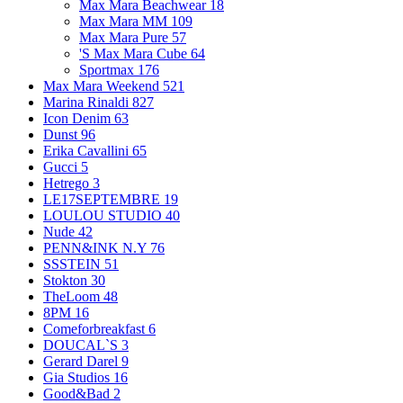
Max Mara Beachwear
18
Max Mara MM
109
Max Mara Pure
57
'S Max Mara Cube
64
Sportmax
176
Max Mara Weekend
521
Marina Rinaldi
827
Icon Denim
63
Dunst
96
Erika Cavallini
65
Gucci
5
Hetrego
3
LE17SEPTEMBRE
19
LOULOU STUDIO
40
Nude
42
PENN&INK N.Y
76
SSSTEIN
51
Stokton
30
TheLoom
48
8PM
16
Comeforbreakfast
6
DOUCAL`S
3
Gerard Darel
9
Gia Studios
16
Good&Bad
2