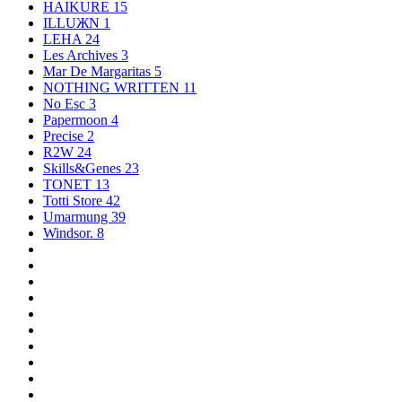
HAIKURE
15
ILLUЖN
1
LEHA
24
Les Archives
3
Mar De Margaritas
5
NOTHING WRITTEN
11
No Esc
3
Papermoon
4
Precise
2
R2W
24
Skills&Genes
23
TONET
13
Totti Store
42
Umarmung
39
Windsor.
8