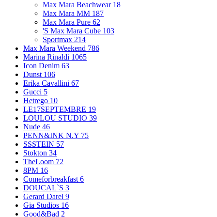
Max Mara Beachwear
18
Max Mara MM
187
Max Mara Pure
62
'S Max Mara Cube
103
Sportmax
214
Max Mara Weekend
786
Marina Rinaldi
1065
Icon Denim
63
Dunst
106
Erika Cavallini
67
Gucci
5
Hetrego
10
LE17SEPTEMBRE
19
LOULOU STUDIO
39
Nude
46
PENN&INK N.Y
75
SSSTEIN
57
Stokton
34
TheLoom
72
8PM
16
Comeforbreakfast
6
DOUCAL`S
3
Gerard Darel
9
Gia Studios
16
Good&Bad
2