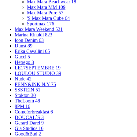
Max Mara Beachwear
18
Max Mara MM
109
Max Mara Pure
57
'S Max Mara Cube
64
Sportmax
176
Max Mara Weekend
521
Marina Rinaldi
823
Icon Denim
63
Dunst
89
Erika Cavallini
65
Gucci
5
Hetrego
3
LE17SEPTEMBRE
19
LOULOU STUDIO
39
Nude
42
PENN&INK N.Y
75
SSSTEIN
51
Stokton
30
TheLoom
48
8PM
16
Comeforbreakfast
6
DOUCAL`S
3
Gerard Darel
9
Gia Studios
16
Good&Bad
2