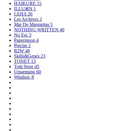
HAIKURE
15
ILLUЖN
1
LEHA
26
Les Archives
3
Mar De Margaritas
5
NOTHING WRITTEN
40
No Esc
3
Papermoon
4
Precise
2
R2W
48
Skills&Genes
23
TONET
13
Totti Store
45
Umarmung
60
Windsor.
8