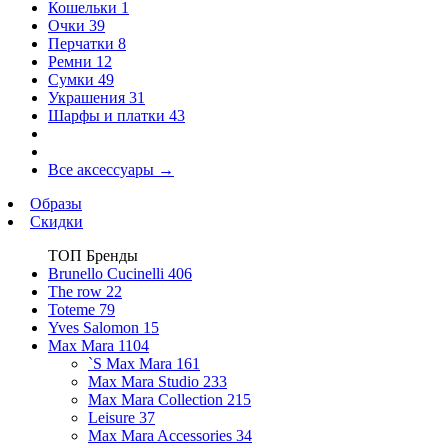
Кошельки
1
Очки
39
Перчатки
8
Ремни
12
Сумки
49
Украшения
31
Шарфы и платки
43
Все аксессуары
→
Образы
Скидки
ТОП Бренды
Brunello Cucinelli
406
The row
22
Toteme
79
Yves Salomon
15
Max Mara
1104
`S Max Mara
161
Max Mara Studio
233
Max Mara Collection
215
Leisure
37
Max Mara Accessories
34