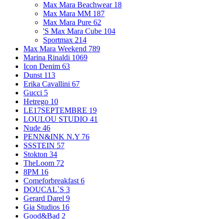
Max Mara Beachwear
18
Max Mara MM
187
Max Mara Pure
62
'S Max Mara Cube
104
Sportmax
214
Max Mara Weekend
789
Marina Rinaldi
1069
Icon Denim
63
Dunst
113
Erika Cavallini
67
Gucci
5
Hetrego
10
LE17SEPTEMBRE
19
LOULOU STUDIO
41
Nude
46
PENN&INK N.Y
76
SSSTEIN
57
Stokton
34
TheLoom
72
8PM
16
Comeforbreakfast
6
DOUCAL`S
3
Gerard Darel
9
Gia Studios
16
Good&Bad
2