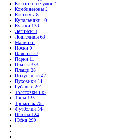
Колготки и чулки
7
Комбинезоны
2
Костюмы
8
Купальники
10
Куртки
178
Легинсы
3
Лонгсливы
68
Майки
61
Носки
9
Пальто
127
Парки
11
Платья
333
Плащи
26
Полупальто
42
Пуховики
84
Рубашки
291
Толстовки
135
Топы
135
Трикотаж
765
Футболки
344
Шорты
124
Юбки
290