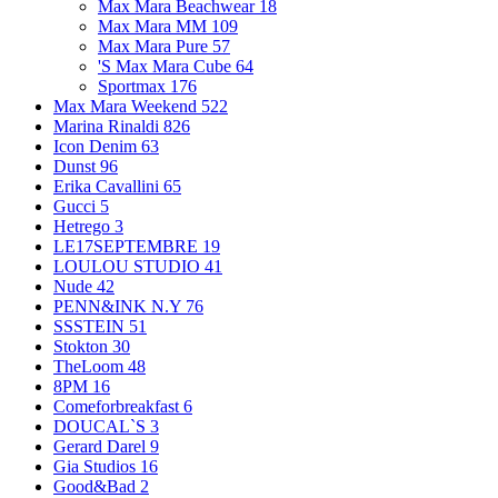
Max Mara Beachwear
18
Max Mara MM
109
Max Mara Pure
57
'S Max Mara Cube
64
Sportmax
176
Max Mara Weekend
522
Marina Rinaldi
826
Icon Denim
63
Dunst
96
Erika Cavallini
65
Gucci
5
Hetrego
3
LE17SEPTEMBRE
19
LOULOU STUDIO
41
Nude
42
PENN&INK N.Y
76
SSSTEIN
51
Stokton
30
TheLoom
48
8PM
16
Comeforbreakfast
6
DOUCAL`S
3
Gerard Darel
9
Gia Studios
16
Good&Bad
2