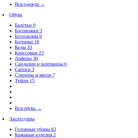
Вся одежда
→
Обувь
Балетки
9
Босоножки
3
Ботильоны
6
Ботинки
18
Кеды
33
Кроссовки
23
Лоферы
30
Сандалии и шлепанцы
6
Сапоги
3
Слиперы и мюли
7
Туфли
15
Вся обувь
→
Аксессуары
Головные уборы
83
Кожаные изделия
2