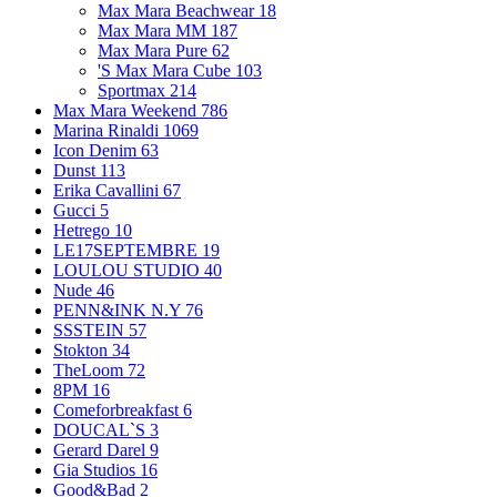
Max Mara Beachwear
18
Max Mara MM
187
Max Mara Pure
62
'S Max Mara Cube
103
Sportmax
214
Max Mara Weekend
786
Marina Rinaldi
1069
Icon Denim
63
Dunst
113
Erika Cavallini
67
Gucci
5
Hetrego
10
LE17SEPTEMBRE
19
LOULOU STUDIO
40
Nude
46
PENN&INK N.Y
76
SSSTEIN
57
Stokton
34
TheLoom
72
8PM
16
Comeforbreakfast
6
DOUCAL`S
3
Gerard Darel
9
Gia Studios
16
Good&Bad
2