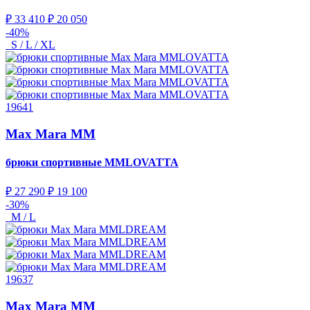
₽ 33 410
₽ 20 050
-40%
S / L / XL
19641
Max Mara MM
брюки спортивные
MMLOVATTA
₽ 27 290
₽ 19 100
-30%
M / L
19637
Max Mara MM