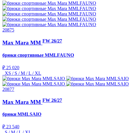
20875
FW 26/27
Max Mara MM
брюки спортивные
MMLFAUNO
₽ 25 020
XS / S / M / L / XL
20877
FW 26/27
Max Mara MM
брюки
MMLSAIO
₽ 23 540
S / M / L / XL