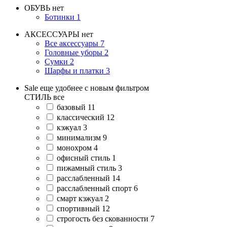
ОБУВЬ
нет
Ботинки
1
АКСЕССУАРЫ
нет
Все аксессуары
7
Головные уборы
2
Сумки
2
Шарфы и платки
3
Sale еще удобнее с новым фильтром
СТИЛЬ
все
базовый
11
классический
12
кэжуал
3
минимализм
9
монохром
4
офисный стиль
1
пижамный стиль
3
расслабленный
14
расслабленный спорт
6
смарт кэжуал
2
спортивный
12
строгость без скованности
7