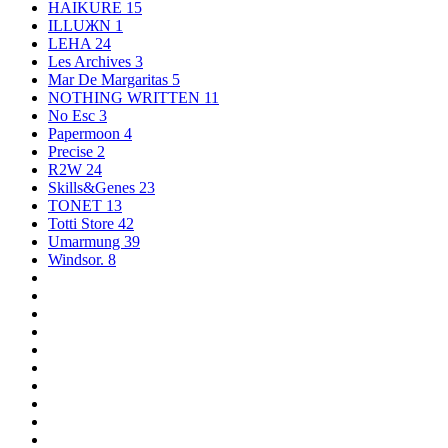
HAIKURE
15
ILLUЖN
1
LEHA
24
Les Archives
3
Mar De Margaritas
5
NOTHING WRITTEN
11
No Esc
3
Papermoon
4
Precise
2
R2W
24
Skills&Genes
23
TONET
13
Totti Store
42
Umarmung
39
Windsor.
8