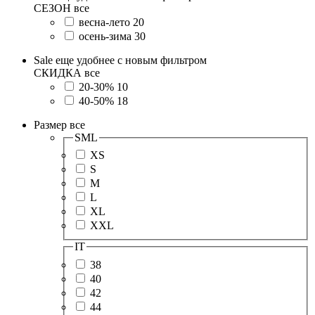
СЕЗОН
все
весна-лето
20
осень-зима
30
Sale еще удобнее с новым фильтром
СКИДКА
все
20-30%
10
40-50%
18
Размер
все
SML
XS
S
M
L
XL
XXL
IT
38
40
42
44