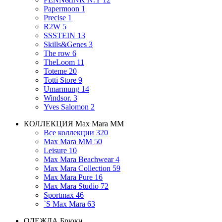
Papermoon
1
Precise
1
R2W
5
SSSTEIN
13
Skills&Genes
3
The row
6
TheLoom
11
Toteme
20
Totti Store
9
Umarmung
14
Windsor.
3
Yves Salomon
2
КОЛЛЕКЦИЯ
Max Mara MM
Все коллекции
320
Max Mara MM
50
Leisure
10
Max Mara Beachwear
4
Max Mara Collection
59
Max Mara Pure
16
Max Mara Studio
72
Sportmax
46
`S Max Mara
63
ОДЕЖДА
Брюки