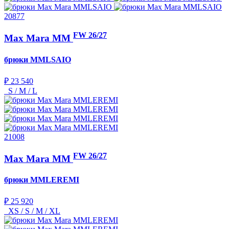
20877
FW 26/27
Max Mara MM
брюки
MMLSAIO
₽ 23 540
S / M / L
21008
FW 26/27
Max Mara MM
брюки
MMLEREMI
₽ 25 920
XS / S / M / XL