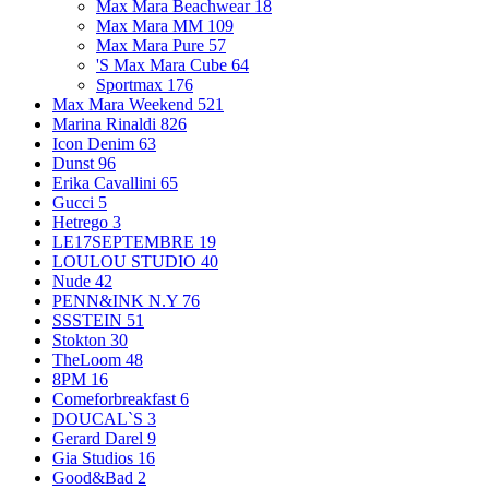
Max Mara Beachwear
18
Max Mara MM
109
Max Mara Pure
57
'S Max Mara Cube
64
Sportmax
176
Max Mara Weekend
521
Marina Rinaldi
826
Icon Denim
63
Dunst
96
Erika Cavallini
65
Gucci
5
Hetrego
3
LE17SEPTEMBRE
19
LOULOU STUDIO
40
Nude
42
PENN&INK N.Y
76
SSSTEIN
51
Stokton
30
TheLoom
48
8PM
16
Comeforbreakfast
6
DOUCAL`S
3
Gerard Darel
9
Gia Studios
16
Good&Bad
2