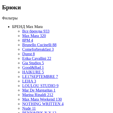
Брюки
Фильтры
БРЕНД
Max Mara
Все бренды
933
Max Mara
320
8PM
4
Brunello Cucinelli
88
Comeforbreakfast
3
Dunst
8
Erika Cavallini
22
Gia Studios
5
Good&Bad
1
HAIKURE
5
LE17SEPTEMBRE
7
LEHA
3
LOULOU STUDIO
9
Mar De Margaritas
1
Marina Rinaldi
212
Max Mara Weekend
130
NOTHING WRITTEN
4
Nude
11
PENN&INK N.Y
12