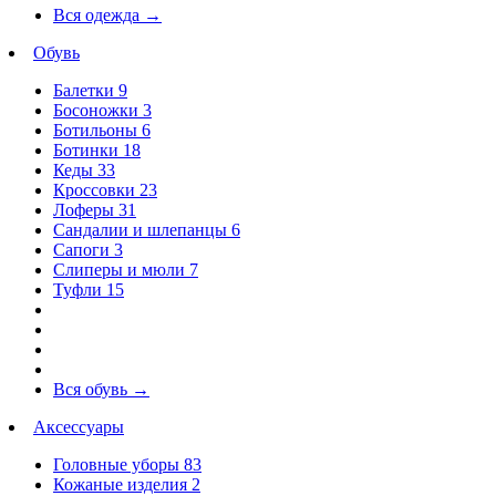
Вся одежда
→
Обувь
Балетки
9
Босоножки
3
Ботильоны
6
Ботинки
18
Кеды
33
Кроссовки
23
Лоферы
31
Сандалии и шлепанцы
6
Сапоги
3
Слиперы и мюли
7
Туфли
15
Вся обувь
→
Аксессуары
Головные уборы
83
Кожаные изделия
2