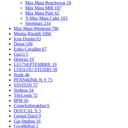
Max Mara Beachwear
18
Max Mara MM
187
Max Mara Pure
62
'S Max Mara Cube
103
Sportmax
214
Max Mara Weekend
786
Marina Rinaldi
1066
Icon Denim
63
Dunst
106
Erika Cavallini
67
Gucci
5
Hetrego
10
LE17SEPTEMBRE
19
LOULOU STUDIO
39
Nude
46
PENN&INK N.Y
75
SSSTEIN
57
Stokton
34
TheLoom
72
8PM
16
Comeforbreakfast
6
DOUCAL`S
3
Gerard Darel
9
Gia Studios
16
Good&Bad
2