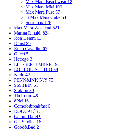
Max Mara Beachwear
18
Max Mara MM
109
Max Mara Pure
57
'S Max Mara Cube
64
Sportmax
176
Max Mara Weekend
521
Marina Rinaldi
824
Icon Denim
63
Dunst
89
Erika Cavallini
65
Gucci
5
Hetrego
3
LE17SEPTEMBRE
19
LOULOU STUDIO
39
Nude
42
PENN&INK N.Y
75
SSSTEIN
51
Stokton
30
TheLoom
48
8PM
16
Comeforbreakfast
6
DOUCAL`S
3
Gerard Darel
9
Gia Studios
16
Good&Bad
2