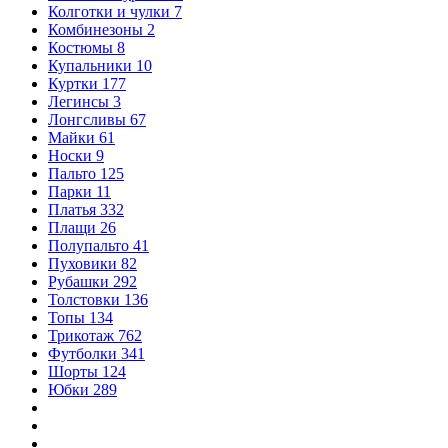
Колготки и чулки
7
Комбинезоны
2
Костюмы
8
Купальники
10
Куртки
177
Легинсы
3
Лонгсливы
67
Майки
61
Носки
9
Пальто
125
Парки
11
Платья
332
Плащи
26
Полупальто
41
Пуховики
82
Рубашки
292
Толстовки
136
Топы
134
Трикотаж
762
Футболки
341
Шорты
124
Юбки
289