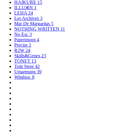
HAIKURE
15
ILLUЖN
1
LEHA
24
Les Archives
3
Mar De Margaritas
5
NOTHING WRITTEN
11
No Esc
3
Papermoon
4
Precise
2
R2W
24
Skills&Genes
23
TONET
13
Totti Store
42
Umarmung
39
Windsor.
8