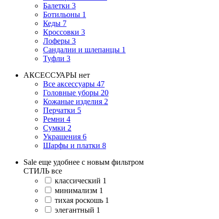
Балетки
3
Ботильоны
1
Кеды
7
Кроссовки
3
Лоферы
3
Сандалии и шлепанцы
1
Туфли
3
АКСЕССУАРЫ
нет
Все аксессуары
47
Головные уборы
20
Кожаные изделия
2
Перчатки
5
Ремни
4
Сумки
2
Украшения
6
Шарфы и платки
8
Sale еще удобнее с новым фильтром
СТИЛЬ
все
классический
1
минимализм
1
тихая роскошь
1
элегантный
1