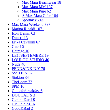
Max Mara Beachwear
18
Max Mara MM
187
Max Mara Pure
62
'S Max Mara Cube
104
Sportmax
214
Max Mara Weekend
787
Marina Rinaldi
1071
Icon Denim
63
Dunst
113
Erika Cavallini
67
Gucci
5
Hetrego
10
LE17SEPTEMBRE
19
LOULOU STUDIO
40
Nude
46
PENN&INK N.Y
76
SSSTEIN
57
Stokton
34
TheLoom
72
8PM
16
Comeforbreakfast
6
DOUCAL`S
3
Gerard Darel
9
Gia Studios
16
Good&Bad
2