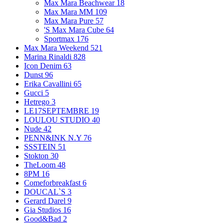
Max Mara Beachwear
18
Max Mara MM
109
Max Mara Pure
57
'S Max Mara Cube
64
Sportmax
176
Max Mara Weekend
521
Marina Rinaldi
828
Icon Denim
63
Dunst
96
Erika Cavallini
65
Gucci
5
Hetrego
3
LE17SEPTEMBRE
19
LOULOU STUDIO
40
Nude
42
PENN&INK N.Y
76
SSSTEIN
51
Stokton
30
TheLoom
48
8PM
16
Comeforbreakfast
6
DOUCAL`S
3
Gerard Darel
9
Gia Studios
16
Good&Bad
2