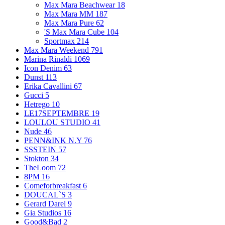
Max Mara Beachwear
18
Max Mara MM
187
Max Mara Pure
62
'S Max Mara Cube
104
Sportmax
214
Max Mara Weekend
791
Marina Rinaldi
1069
Icon Denim
63
Dunst
113
Erika Cavallini
67
Gucci
5
Hetrego
10
LE17SEPTEMBRE
19
LOULOU STUDIO
41
Nude
46
PENN&INK N.Y
76
SSSTEIN
57
Stokton
34
TheLoom
72
8PM
16
Comeforbreakfast
6
DOUCAL`S
3
Gerard Darel
9
Gia Studios
16
Good&Bad
2