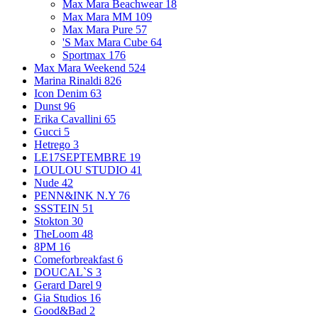
Max Mara Beachwear
18
Max Mara MM
109
Max Mara Pure
57
'S Max Mara Cube
64
Sportmax
176
Max Mara Weekend
524
Marina Rinaldi
826
Icon Denim
63
Dunst
96
Erika Cavallini
65
Gucci
5
Hetrego
3
LE17SEPTEMBRE
19
LOULOU STUDIO
41
Nude
42
PENN&INK N.Y
76
SSSTEIN
51
Stokton
30
TheLoom
48
8PM
16
Comeforbreakfast
6
DOUCAL`S
3
Gerard Darel
9
Gia Studios
16
Good&Bad
2