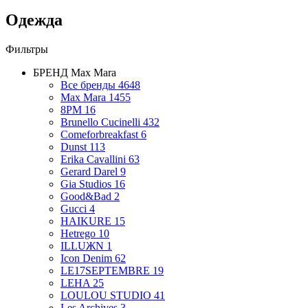
Одежда
Фильтры
БРЕНД
Max Mara
Все бренды
4648
Max Mara
1455
8PM
16
Brunello Cucinelli
432
Comeforbreakfast
6
Dunst
113
Erika Cavallini
63
Gerard Darel
9
Gia Studios
16
Good&Bad
2
Gucci
4
HAIKURE
15
Hetrego
10
ILLUЖN
1
Icon Denim
62
LE17SEPTEMBRE
19
LEHA
25
LOULOU STUDIO
41
Les Archives
3