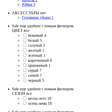
Юбки
3
АКСЕССУАРЫ
нет
Головные уборы
1
Sale еще удобнее с новым фильтром
ЦВЕТ
все
бежевый
4
белый
5
голубой
2
желтый
1
зеленый
1
коричневый
6
оранжевый
1
серый
7
синий
7
черный
5
Sale еще удобнее с новым фильтром
СЕЗОН
все
весна-лето
18
осень-зима
18
Sale еще удобнее с новым фильтром