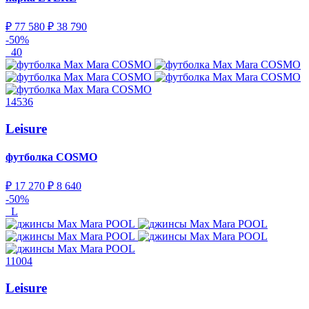
₽ 77 580
₽ 38 790
-50%
40
14536
Leisure
футболка
COSMO
₽ 17 270
₽ 8 640
-50%
L
11004
Leisure