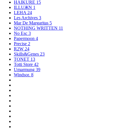
HAIKURE
15
ILLUЖN
1
LEHA
24
Les Archives
3
Mar De Margaritas
5
NOTHING WRITTEN
11
No Esc
3
Papermoon
4
Precise
2
R2W
24
Skills&Genes
23
TONET
13
Totti Store
42
Umarmung
39
Windsor.
8