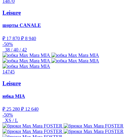
14870
Leisure
шорты
CANALE
₽ 17 870
₽ 8 940
-50%
38 / 40 / 42
14745
Leisure
юбка
MIA
₽ 25 280
₽ 12 640
-50%
XS / L