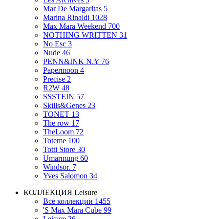
Mar De Margaritas
5
Marina Rinaldi
1028
Max Mara Weekend
700
NOTHING WRITTEN
31
No Esc
3
Nude
46
PENN&INK N.Y
76
Papermoon
4
Precise
2
R2W
48
SSSTEIN
57
Skills&Genes
23
TONET
13
The row
17
TheLoom
72
Toteme
100
Totti Store
30
Umarmung
60
Windsor.
7
Yves Salomon
34
КОЛЛЕКЦИЯ
Leisure
Все коллекции
1455
'S Max Mara Cube
99
Leisure
36