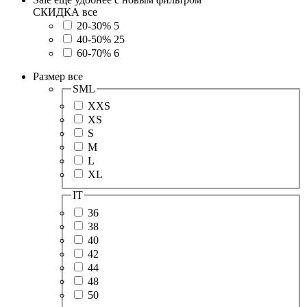
СКИДКА
все
20-30%
5
40-50%
25
60-70%
6
Размер
все
SML
XXS
XS
S
M
L
XL
IT
36
38
40
42
44
48
50