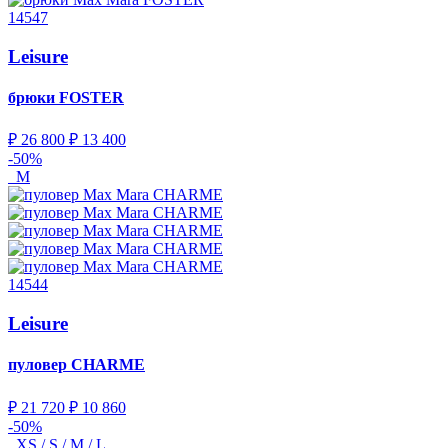
14547
Leisure
брюки
FOSTER
₽ 26 800
₽ 13 400
-50%
M
14544
Leisure
пуловер
CHARME
₽ 21 720
₽ 10 860
-50%
XS / S / M / L