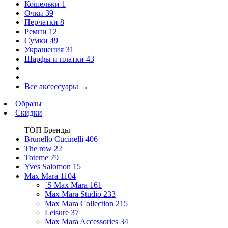
Кошельки
1
Очки
39
Перчатки
8
Ремни
12
Сумки
49
Украшения
31
Шарфы и платки
43
Все аксессуары
→
Образы
Скидки
ТОП Бренды
Brunello Cucinelli
406
The row
22
Toteme
79
Yves Salomon
15
Max Mara
1104
`S Max Mara
161
Max Mara Studio
233
Max Mara Collection
215
Leisure
37
Max Mara Accessories
34