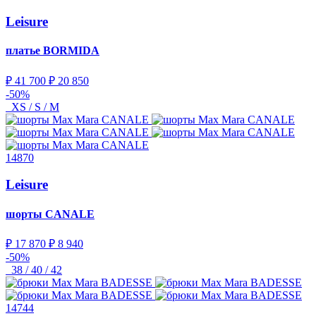
Leisure
платье
BORMIDA
₽ 41 700
₽ 20 850
-50%
XS / S / M
14870
Leisure
шорты
CANALE
₽ 17 870
₽ 8 940
-50%
38 / 40 / 42
14744