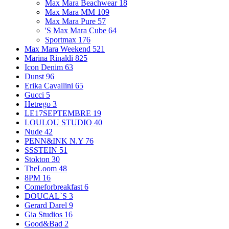
Max Mara Beachwear
18
Max Mara MM
109
Max Mara Pure
57
'S Max Mara Cube
64
Sportmax
176
Max Mara Weekend
521
Marina Rinaldi
825
Icon Denim
63
Dunst
96
Erika Cavallini
65
Gucci
5
Hetrego
3
LE17SEPTEMBRE
19
LOULOU STUDIO
40
Nude
42
PENN&INK N.Y
76
SSSTEIN
51
Stokton
30
TheLoom
48
8PM
16
Comeforbreakfast
6
DOUCAL`S
3
Gerard Darel
9
Gia Studios
16
Good&Bad
2