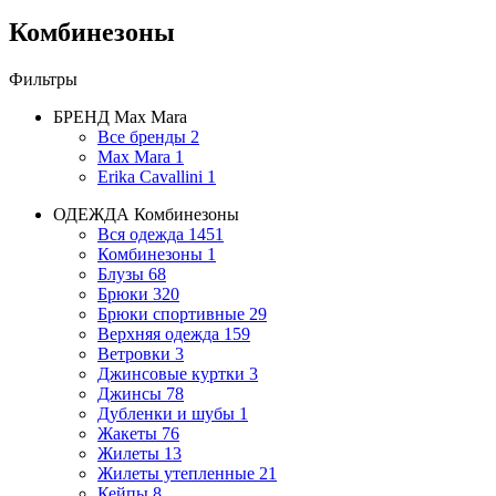
Комбинезоны
Фильтры
БРЕНД
Max Mara
Все бренды
2
Max Mara
1
Erika Cavallini
1
ОДЕЖДА
Комбинезоны
Вся одежда
1451
Комбинезоны
1
Блузы
68
Брюки
320
Брюки спортивные
29
Верхняя одежда
159
Ветровки
3
Джинсовые куртки
3
Джинсы
78
Дубленки и шубы
1
Жакеты
76
Жилеты
13
Жилеты утепленные
21
Кейпы
8