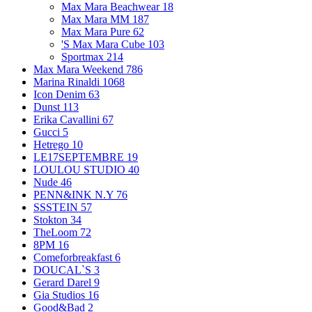
Max Mara Beachwear
18
Max Mara MM
187
Max Mara Pure
62
'S Max Mara Cube
103
Sportmax
214
Max Mara Weekend
786
Marina Rinaldi
1068
Icon Denim
63
Dunst
113
Erika Cavallini
67
Gucci
5
Hetrego
10
LE17SEPTEMBRE
19
LOULOU STUDIO
40
Nude
46
PENN&INK N.Y
76
SSSTEIN
57
Stokton
34
TheLoom
72
8PM
16
Comeforbreakfast
6
DOUCAL`S
3
Gerard Darel
9
Gia Studios
16
Good&Bad
2