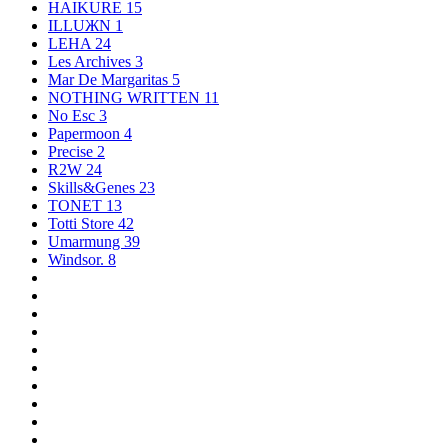
HAIKURE
15
ILLUЖN
1
LEHA
24
Les Archives
3
Mar De Margaritas
5
NOTHING WRITTEN
11
No Esc
3
Papermoon
4
Precise
2
R2W
24
Skills&Genes
23
TONET
13
Totti Store
42
Umarmung
39
Windsor.
8