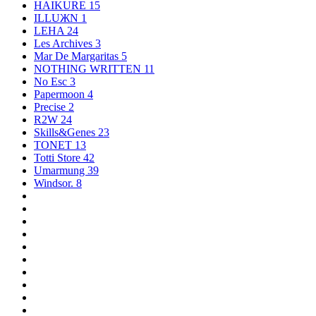
HAIKURE
15
ILLUЖN
1
LEHA
24
Les Archives
3
Mar De Margaritas
5
NOTHING WRITTEN
11
No Esc
3
Papermoon
4
Precise
2
R2W
24
Skills&Genes
23
TONET
13
Totti Store
42
Umarmung
39
Windsor.
8