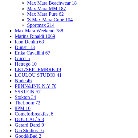
Max Mara Beachwear
18
Max Mara MM
187
Max Mara Pure
62
'S Max Mara Cube
104
Sportmax
214
Max Mara Weekend
788
Marina Rinaldi
1069
Icon Denim
63
Dunst
113
Erika Cavallini
67
Gucci
5
Hetrego
10
LE17SEPTEMBRE
19
LOULOU STUDIO
41
Nude
46
PENN&INK N.Y
76
SSSTEIN
57
Stokton
34
TheLoom
72
8PM
16
Comeforbreakfast
6
DOUCAL`S
3
Gerard Darel
9
Gia Studios
16
Good&Bad
2