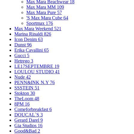
Max Mara Beachwear
18
Max Mara MM
109
Max Mara Pure
57
'S Max Mara Cube
64
Sportmax
176
Max Mara Weekend
521
Marina Rinaldi
826
Icon Denim
63
Dunst
96
Erika Cavallini
65
Gucci
5
Hetrego
3
LE17SEPTEMBRE
19
LOULOU STUDIO
41
Nude
42
PENN&INK N.Y
76
SSSTEIN
51
Stokton
30
TheLoom
48
8PM
16
Comeforbreakfast
6
DOUCAL`S
3
Gerard Darel
9
Gia Studios
16
Good&Bad
2