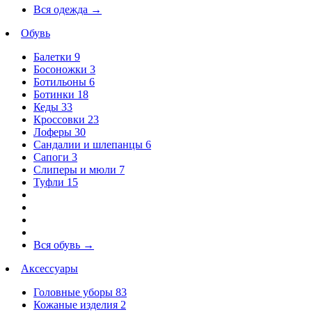
Вся одежда
→
Обувь
Балетки
9
Босоножки
3
Ботильоны
6
Ботинки
18
Кеды
33
Кроссовки
23
Лоферы
30
Сандалии и шлепанцы
6
Сапоги
3
Слиперы и мюли
7
Туфли
15
Вся обувь
→
Аксессуары
Головные уборы
83
Кожаные изделия
2