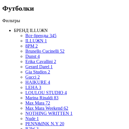
Футболки
Фильтры
БРЕНД
ILLUЖN
Все бренды
345
ILLUЖN
1
8PM
2
Brunello Cucinelli
52
Dunst
4
Erika Cavallini
2
Gerard Darel
1
Gia Studios
2
Gucci
2
HAIKURE
4
LEHA
3
LOULOU STUDIO
4
Marina Rinaldi
83
Max Mara
72
Max Mara Weekend
62
NOTHING WRITTEN
1
Nude
1
PENN&INK N.Y
20
R2W
3