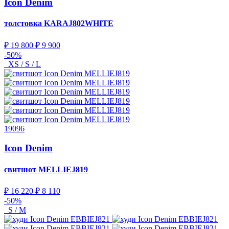
Icon Denim
толстовка
KARAJ802WHITE
₽ 19 800
₽ 9 900
-50%
XS / S / L
19096
Icon Denim
свитшот
MELLIEJ819
₽ 16 220
₽ 8 110
-50%
S / M