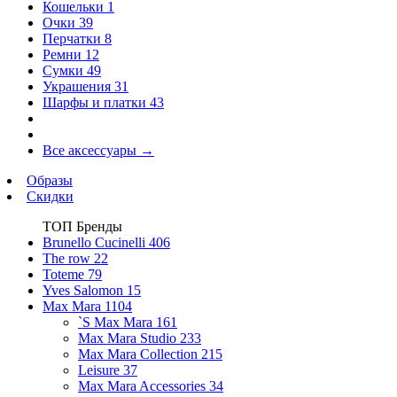
Кошельки
1
Очки
39
Перчатки
8
Ремни
12
Сумки
49
Украшения
31
Шарфы и платки
43
Все аксессуары
→
Образы
Скидки
ТОП Бренды
Brunello Cucinelli
406
The row
22
Toteme
79
Yves Salomon
15
Max Mara
1104
`S Max Mara
161
Max Mara Studio
233
Max Mara Collection
215
Leisure
37
Max Mara Accessories
34