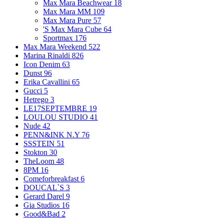
Max Mara Beachwear
18
Max Mara MM
109
Max Mara Pure
57
'S Max Mara Cube
64
Sportmax
176
Max Mara Weekend
522
Marina Rinaldi
826
Icon Denim
63
Dunst
96
Erika Cavallini
65
Gucci
5
Hetrego
3
LE17SEPTEMBRE
19
LOULOU STUDIO
41
Nude
42
PENN&INK N.Y
76
SSSTEIN
51
Stokton
30
TheLoom
48
8PM
16
Comeforbreakfast
6
DOUCAL`S
3
Gerard Darel
9
Gia Studios
16
Good&Bad
2