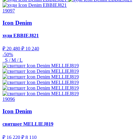
19097
Icon Denim
худи
EBBIEJ821
₽ 20 480
₽ 10 240
-50%
S / M / L
19096
Icon Denim
свитшот
MELLIEJ819
₽ 16 220
₽ 8 110