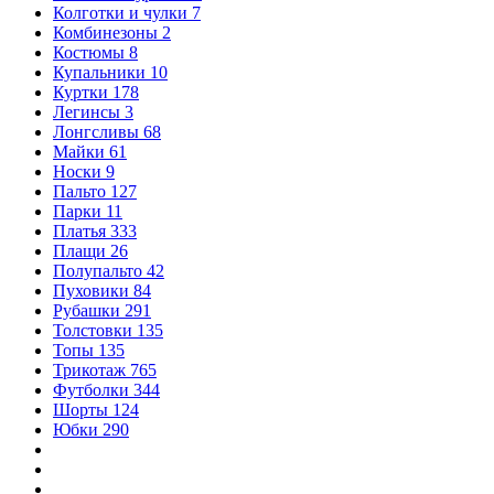
Колготки и чулки
7
Комбинезоны
2
Костюмы
8
Купальники
10
Куртки
178
Легинсы
3
Лонгсливы
68
Майки
61
Носки
9
Пальто
127
Парки
11
Платья
333
Плащи
26
Полупальто
42
Пуховики
84
Рубашки
291
Толстовки
135
Топы
135
Трикотаж
765
Футболки
344
Шорты
124
Юбки
290