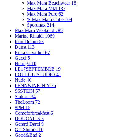
Max Mara Beachwear
18
Max Mara MM
187
Max Mara Pure
62
'S Max Mara Cube
104
Sportmax
214
Max Mara Weekend
789
Marina Rinaldi
1069
Icon Denim
63
Dunst
113
Erika Cavallini
67
Gucci
5
Hetrego
10
LE17SEPTEMBRE
19
LOULOU STUDIO
41
Nude
46
PENN&INK N.Y
76
SSSTEIN
57
Stokton
34
TheLoom
72
8PM
16
Comeforbreakfast
6
DOUCAL`S
3
Gerard Darel
9
Gia Studios
16
Good&Bad
2