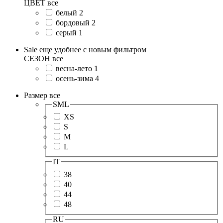
ЦВЕТ
все
белый
2
бордовый
2
серый
1
Sale еще удобнее с новым фильтром
СЕЗОН
все
весна-лето
1
осень-зима
4
Размер
все
SML
XS
S
M
L
IT
38
40
44
48
RU