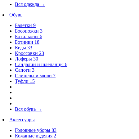
Вся одежда
→
Обувь
Балетки
9
Босоножки
3
Ботильоны
6
Ботинки
18
Кеды
33
Кроссовки
23
Лоферы
30
Сандалии и шлепанцы
6
Сапоги
3
Слиперы и мюли
7
Туфли
15
Вся обувь
→
Аксессуары
Головные уборы
83
Кожаные изделия
2