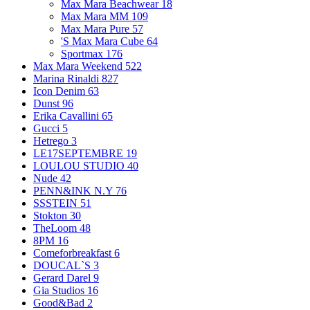
Max Mara Beachwear
18
Max Mara MM
109
Max Mara Pure
57
'S Max Mara Cube
64
Sportmax
176
Max Mara Weekend
522
Marina Rinaldi
827
Icon Denim
63
Dunst
96
Erika Cavallini
65
Gucci
5
Hetrego
3
LE17SEPTEMBRE
19
LOULOU STUDIO
40
Nude
42
PENN&INK N.Y
76
SSSTEIN
51
Stokton
30
TheLoom
48
8PM
16
Comeforbreakfast
6
DOUCAL`S
3
Gerard Darel
9
Gia Studios
16
Good&Bad
2