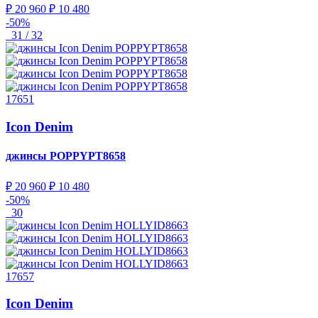
₽ 20 960
₽ 10 480
-50%
31 / 32
17651
Icon Denim
джинсы
POPPYPT8658
₽ 20 960
₽ 10 480
-50%
30
17657
Icon Denim