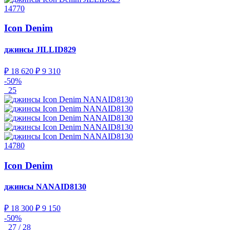
14770
Icon Denim
джинсы
JILLID829
₽ 18 620
₽ 9 310
-50%
25
14780
Icon Denim
джинсы
NANAID8130
₽ 18 300
₽ 9 150
-50%
27 / 28