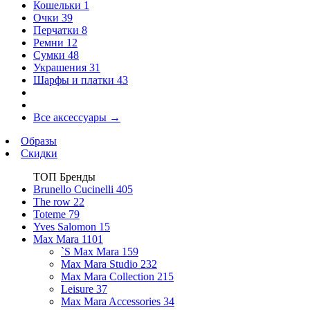
Кошельки
1
Очки
39
Перчатки
8
Ремни
12
Сумки
48
Украшения
31
Шарфы и платки
43
Все аксессуары
→
Образы
Скидки
ТОП Бренды
Brunello Cucinelli
405
The row
22
Toteme
79
Yves Salomon
15
Max Mara
1101
`S Max Mara
159
Max Mara Studio
232
Max Mara Collection
215
Leisure
37
Max Mara Accessories
34