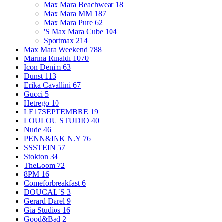
Max Mara Beachwear
18
Max Mara MM
187
Max Mara Pure
62
'S Max Mara Cube
104
Sportmax
214
Max Mara Weekend
788
Marina Rinaldi
1070
Icon Denim
63
Dunst
113
Erika Cavallini
67
Gucci
5
Hetrego
10
LE17SEPTEMBRE
19
LOULOU STUDIO
40
Nude
46
PENN&INK N.Y
76
SSSTEIN
57
Stokton
34
TheLoom
72
8PM
16
Comeforbreakfast
6
DOUCAL`S
3
Gerard Darel
9
Gia Studios
16
Good&Bad
2