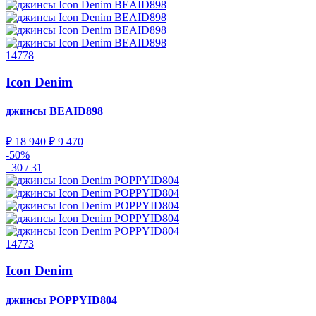
14778
Icon Denim
джинсы
BEAID898
₽ 18 940
₽ 9 470
-50%
30 / 31
14773
Icon Denim
джинсы
POPPYID804