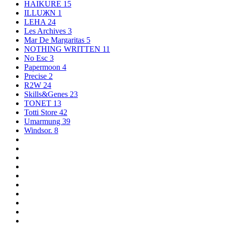
HAIKURE
15
ILLUЖN
1
LEHA
24
Les Archives
3
Mar De Margaritas
5
NOTHING WRITTEN
11
No Esc
3
Papermoon
4
Precise
2
R2W
24
Skills&Genes
23
TONET
13
Totti Store
42
Umarmung
39
Windsor.
8