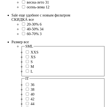
весна-лето
31
осень-зима
12
Sale еще удобнее с новым фильтром
СКИДКА
все
20-30%
6
40-50%
34
60-70%
3
Размер
все
SML
XXS
XS
S
M
L
IT
36
38
40
42
44