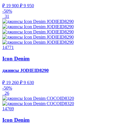
₽ 19 900
₽ 9 950
-50%
31
14771
Icon Denim
джинсы
JODIEID8290
₽ 19 260
₽ 9 630
-50%
26
14769
Icon Denim