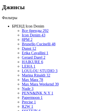
Джинсы
Фильтры
БРЕНД
Icon Denim
Все бренды
292
Icon Denim
43
8PM
2
Brunello Cucinelli
48
Dunst
12
Erika Cavallini
1
Gerard Darel
2
HAIKURE
6
LEHA
1
LOULOU STUDIO
3
Marina Rinaldi
32
Max Mara
78
Max Mara Weekend
39
Nude
3
PENN&INK N.Y
1
Papermoon
1
Precise
1
R2W
1
SSSTEIN
6