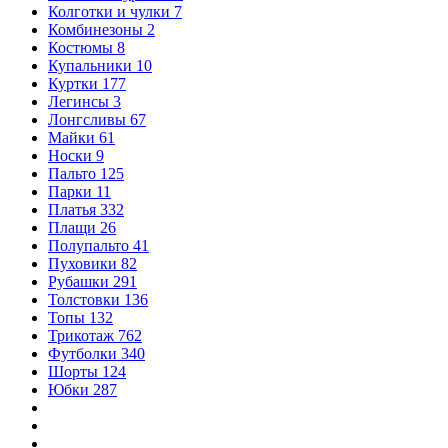
Колготки и чулки
7
Комбинезоны
2
Костюмы
8
Купальники
10
Куртки
177
Легинсы
3
Лонгсливы
67
Майки
61
Носки
9
Пальто
125
Парки
11
Платья
332
Плащи
26
Полупальто
41
Пуховики
82
Рубашки
291
Толстовки
136
Топы
132
Трикотаж
762
Футболки
340
Шорты
124
Юбки
287