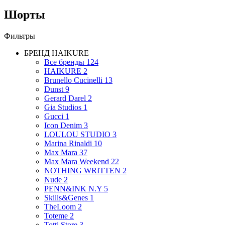
Шорты
Фильтры
БРЕНД
HAIKURE
Все бренды
124
HAIKURE
2
Brunello Cucinelli
13
Dunst
9
Gerard Darel
2
Gia Studios
1
Gucci
1
Icon Denim
3
LOULOU STUDIO
3
Marina Rinaldi
10
Max Mara
37
Max Mara Weekend
22
NOTHING WRITTEN
2
Nude
2
PENN&INK N.Y
5
Skills&Genes
1
TheLoom
2
Toteme
2
Totti Store
3