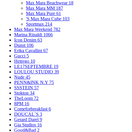
Max Mara Beachwear
18
Max Mara MM
187
Max Mara Pure
61
'S Max Mara Cube
103
Sportmax
214
Max Mara Weekend
782
Marina Rinaldi
1066
Icon Denim
63
Dunst
106
Erika Cavallini
67
Gucci
5
Hetrego
10
LE17SEPTEMBRE
19
LOULOU STUDIO
39
Nude
45
PENN&INK N.Y
75
SSSTEIN
57
Stokton
34
TheLoom
72
8PM
16
Comeforbreakfast
6
DOUCAL`S
3
Gerard Darel
9
Gia Studios
16
Good&Bad
2