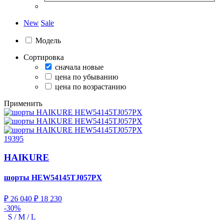
New
Sale
Модель
Сортировка
сначала новые
цена по убыванию
цена по возрастанию
Применить
19395
HAIKURE
шорты
HEW54145TJ057PX
₽ 26 040
₽ 18 230
-30%
S / M / L