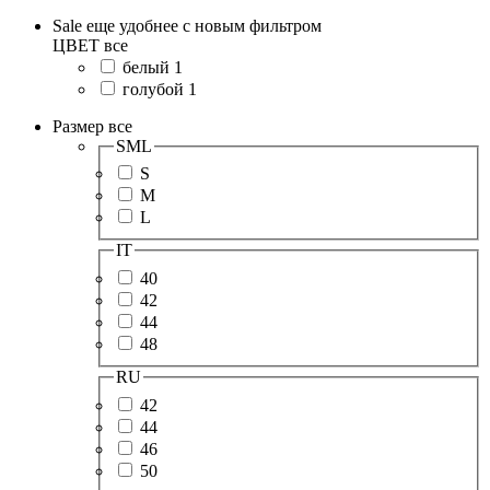
Sale еще удобнее с новым фильтром
ЦВЕТ
все
белый
1
голубой
1
Размер
все
SML
S
M
L
IT
40
42
44
48
RU
42
44
46
50