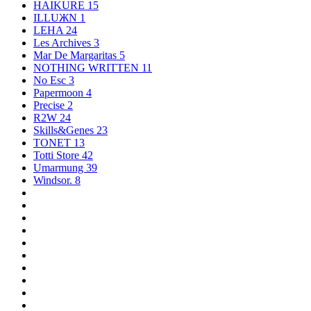
HAIKURE
15
ILLUЖN
1
LEHA
24
Les Archives
3
Mar De Margaritas
5
NOTHING WRITTEN
11
No Esc
3
Papermoon
4
Precise
2
R2W
24
Skills&Genes
23
TONET
13
Totti Store
42
Umarmung
39
Windsor.
8