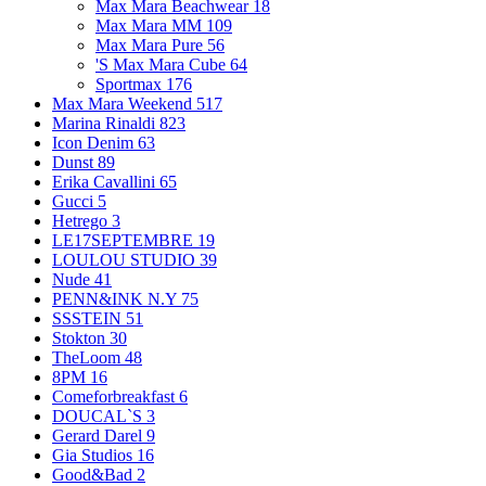
Max Mara Beachwear
18
Max Mara MM
109
Max Mara Pure
56
'S Max Mara Cube
64
Sportmax
176
Max Mara Weekend
517
Marina Rinaldi
823
Icon Denim
63
Dunst
89
Erika Cavallini
65
Gucci
5
Hetrego
3
LE17SEPTEMBRE
19
LOULOU STUDIO
39
Nude
41
PENN&INK N.Y
75
SSSTEIN
51
Stokton
30
TheLoom
48
8PM
16
Comeforbreakfast
6
DOUCAL`S
3
Gerard Darel
9
Gia Studios
16
Good&Bad
2