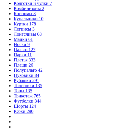
Колготки и чулки
7
Комбинезоны
2
Костюмы
8
Купальники
10
Куртки
178
Легинсы
3
Лонгсливы
68
Майки
61
Носки
9
Пальто
127
Парки
11
Платья
333
Плащи
26
Полупальто
42
Пуховики
84
Рубашки
291
Толстовки
135
Топы
135
Трикотаж
765
Футболки
344
Шорты
124
Юбки
290