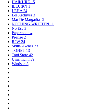
HAIKURE
15
ILLUЖN
1
LEHA
24
Les Archives
3
Mar De Margaritas
5
NOTHING WRITTEN
11
No Esc
3
Papermoon
4
Precise
2
R2W
24
Skills&Genes
23
TONET
13
Totti Store
42
Umarmung
39
Windsor.
8