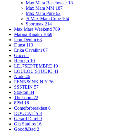
Max Mara Beachwear
18
Max Mara MM
187
Max Mara Pure
62
'S Max Mara Cube
104
Sportmax
214
Max Mara Weekend
789
Marina Rinaldi
1069
Icon Denim
63
Dunst
113
Erika Cavallini
67
Gucci
5
Hetrego
10
LE17SEPTEMBRE
19
LOULOU STUDIO
41
Nude
46
PENN&INK N.Y
76
SSSTEIN
57
Stokton
34
TheLoom
72
8PM
16
Comeforbreakfast
6
DOUCAL`S
3
Gerard Darel
9
Gia Studios
16
Good&Bad
2