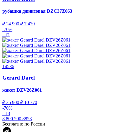
рубашка джинсовая
DZC37Z063
₽ 24 900
₽ 7 470
-70%
T1
14586
Gerard Darel
жакет
DZV26Z061
₽ 35 900
₽ 10 770
-70%
T3
8 800 500 8853
Бесплатно по России