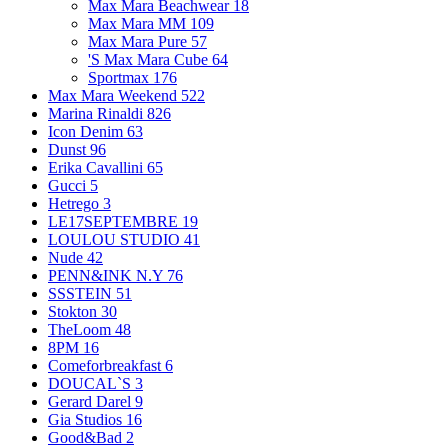
Max Mara Beachwear
18
Max Mara MM
109
Max Mara Pure
57
'S Max Mara Cube
64
Sportmax
176
Max Mara Weekend
522
Marina Rinaldi
826
Icon Denim
63
Dunst
96
Erika Cavallini
65
Gucci
5
Hetrego
3
LE17SEPTEMBRE
19
LOULOU STUDIO
41
Nude
42
PENN&INK N.Y
76
SSSTEIN
51
Stokton
30
TheLoom
48
8PM
16
Comeforbreakfast
6
DOUCAL`S
3
Gerard Darel
9
Gia Studios
16
Good&Bad
2