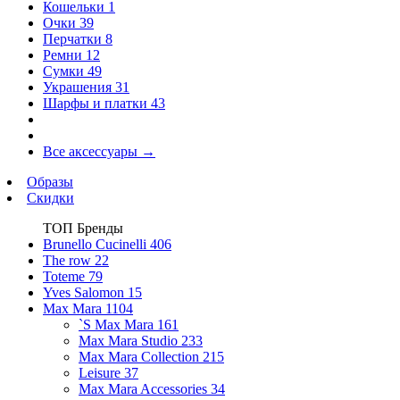
Кошельки
1
Очки
39
Перчатки
8
Ремни
12
Сумки
49
Украшения
31
Шарфы и платки
43
Все аксессуары
→
Образы
Скидки
ТОП Бренды
Brunello Cucinelli
406
The row
22
Toteme
79
Yves Salomon
15
Max Mara
1104
`S Max Mara
161
Max Mara Studio
233
Max Mara Collection
215
Leisure
37
Max Mara Accessories
34