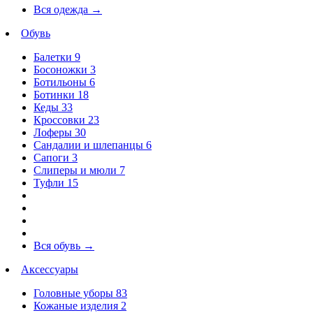
Вся одежда
→
Обувь
Балетки
9
Босоножки
3
Ботильоны
6
Ботинки
18
Кеды
33
Кроссовки
23
Лоферы
30
Сандалии и шлепанцы
6
Сапоги
3
Слиперы и мюли
7
Туфли
15
Вся обувь
→
Аксессуары
Головные уборы
83
Кожаные изделия
2