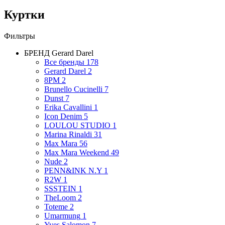
Куртки
Фильтры
БРЕНД
Gerard Darel
Все бренды
178
Gerard Darel
2
8PM
2
Brunello Cucinelli
7
Dunst
7
Erika Cavallini
1
Icon Denim
5
LOULOU STUDIO
1
Marina Rinaldi
31
Max Mara
56
Max Mara Weekend
49
Nude
2
PENN&INK N.Y
1
R2W
1
SSSTEIN
1
TheLoom
2
Toteme
2
Umarmung
1
Yves Salomon
7