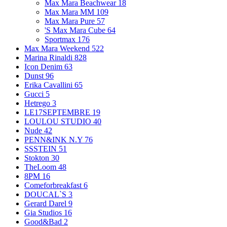
Max Mara Beachwear
18
Max Mara MM
109
Max Mara Pure
57
'S Max Mara Cube
64
Sportmax
176
Max Mara Weekend
522
Marina Rinaldi
828
Icon Denim
63
Dunst
96
Erika Cavallini
65
Gucci
5
Hetrego
3
LE17SEPTEMBRE
19
LOULOU STUDIO
40
Nude
42
PENN&INK N.Y
76
SSSTEIN
51
Stokton
30
TheLoom
48
8PM
16
Comeforbreakfast
6
DOUCAL`S
3
Gerard Darel
9
Gia Studios
16
Good&Bad
2