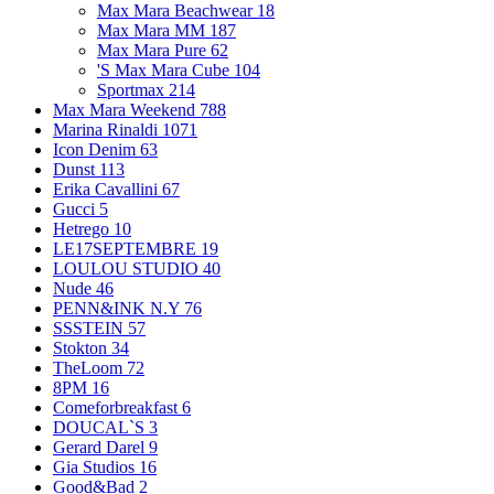
Max Mara Beachwear
18
Max Mara MM
187
Max Mara Pure
62
'S Max Mara Cube
104
Sportmax
214
Max Mara Weekend
788
Marina Rinaldi
1071
Icon Denim
63
Dunst
113
Erika Cavallini
67
Gucci
5
Hetrego
10
LE17SEPTEMBRE
19
LOULOU STUDIO
40
Nude
46
PENN&INK N.Y
76
SSSTEIN
57
Stokton
34
TheLoom
72
8PM
16
Comeforbreakfast
6
DOUCAL`S
3
Gerard Darel
9
Gia Studios
16
Good&Bad
2