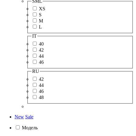
SML
XS
S
M
L
IT
40
42
44
46
RU
42
44
46
48
New
Sale
Модель