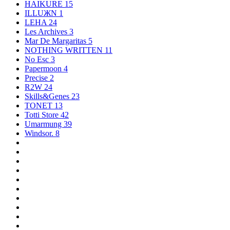
HAIKURE
15
ILLUЖN
1
LEHA
24
Les Archives
3
Mar De Margaritas
5
NOTHING WRITTEN
11
No Esc
3
Papermoon
4
Precise
2
R2W
24
Skills&Genes
23
TONET
13
Totti Store
42
Umarmung
39
Windsor.
8