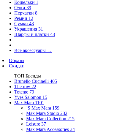
Кошельки
1
Очки
39
Перчатки
8
Ремни
12
Сумки
48
Украшения
31
Шарфы и платки
43
Все аксессуары
→
Образы
Скидки
ТОП Бренды
Brunello Cucinelli
405
The row
22
Toteme
79
Yves Salomon
15
Max Mara
1101
`S Max Mara
159
Max Mara Studio
232
Max Mara Collection
215
Leisure
37
Max Mara Accessories
34