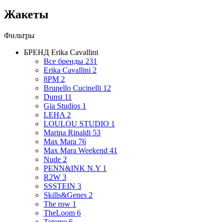
Жакеты
Фильтры
БРЕНД
Erika Cavallini
Все бренды
231
Erika Cavallini
2
8PM
2
Brunello Cucinelli
12
Dunst
11
Gia Studios
1
LEHA
2
LOULOU STUDIO
1
Marina Rinaldi
53
Max Mara
76
Max Mara Weekend
41
Nude
2
PENN&INK N.Y
1
R2W
3
SSSTEIN
3
Skills&Genes
2
The row
1
TheLoom
6
Toteme
6