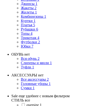
Джинсы
1
Жакеты
2
Жилеты
1
Комбинезоны
1
Куртки
1
Платья
5
Рубашки
6
Топы
4
Трикотаж
4
Футболки
2
Юбки
7
ОБУВЬ
нет
Вся обувь
2
Слиперы и мюли
1
Туфли
1
АКСЕССУАРЫ
нет
Все аксессуары
2
Головные уборы
1
Сумки
1
Sale еще удобнее с новым фильтром
СТИЛЬ
все
oversize
1