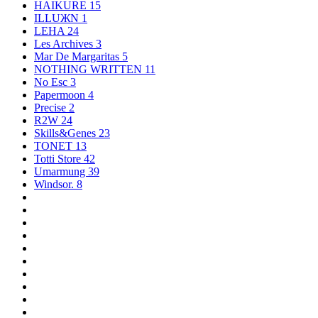
HAIKURE
15
ILLUЖN
1
LEHA
24
Les Archives
3
Mar De Margaritas
5
NOTHING WRITTEN
11
No Esc
3
Papermoon
4
Precise
2
R2W
24
Skills&Genes
23
TONET
13
Totti Store
42
Umarmung
39
Windsor.
8