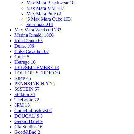
Max Mara Beachwear
18
Max Mara MM
187
Max Mara Pure
61
'S Max Mara Cube
103
Sportmax
214
Max Mara Weekend
782
Marina Rinaldi
1066
Icon Denim
63
Dunst
106
Erika Cavallini
67
Gucci
5
Hetrego
10
LE17SEPTEMBRE
19
LOULOU STUDIO
39
Nude
45
PENN&INK N.Y
75
SSSTEIN
57
Stokton
34
TheLoom
72
8PM
16
Comeforbreakfast
6
DOUCAL`S
3
Gerard Darel
9
Gia Studios
16
Good&Bad
2