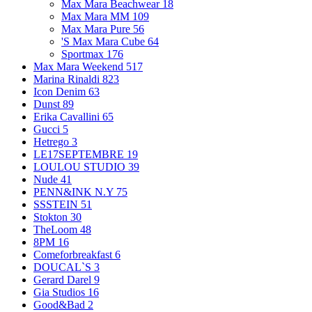
Max Mara Beachwear
18
Max Mara MM
109
Max Mara Pure
56
'S Max Mara Cube
64
Sportmax
176
Max Mara Weekend
517
Marina Rinaldi
823
Icon Denim
63
Dunst
89
Erika Cavallini
65
Gucci
5
Hetrego
3
LE17SEPTEMBRE
19
LOULOU STUDIO
39
Nude
41
PENN&INK N.Y
75
SSSTEIN
51
Stokton
30
TheLoom
48
8PM
16
Comeforbreakfast
6
DOUCAL`S
3
Gerard Darel
9
Gia Studios
16
Good&Bad
2