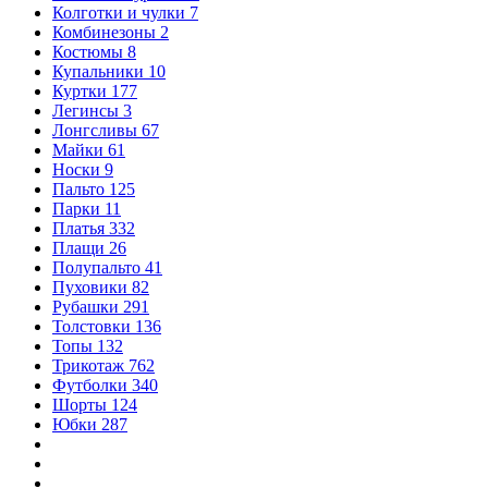
Колготки и чулки
7
Комбинезоны
2
Костюмы
8
Купальники
10
Куртки
177
Легинсы
3
Лонгсливы
67
Майки
61
Носки
9
Пальто
125
Парки
11
Платья
332
Плащи
26
Полупальто
41
Пуховики
82
Рубашки
291
Толстовки
136
Топы
132
Трикотаж
762
Футболки
340
Шорты
124
Юбки
287