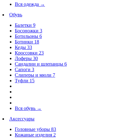
Вся одежда
→
Обувь
Балетки
9
Босоножки
3
Ботильоны
6
Ботинки
18
Кеды
33
Кроссовки
23
Лоферы
30
Сандалии и шлепанцы
6
Сапоги
3
Слиперы и мюли
7
Туфли
15
Вся обувь
→
Аксессуары
Головные уборы
83
Кожаные изделия
2