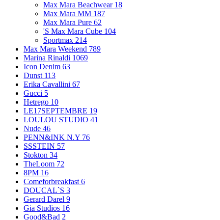
Max Mara Beachwear
18
Max Mara MM
187
Max Mara Pure
62
'S Max Mara Cube
104
Sportmax
214
Max Mara Weekend
789
Marina Rinaldi
1069
Icon Denim
63
Dunst
113
Erika Cavallini
67
Gucci
5
Hetrego
10
LE17SEPTEMBRE
19
LOULOU STUDIO
41
Nude
46
PENN&INK N.Y
76
SSSTEIN
57
Stokton
34
TheLoom
72
8PM
16
Comeforbreakfast
6
DOUCAL`S
3
Gerard Darel
9
Gia Studios
16
Good&Bad
2