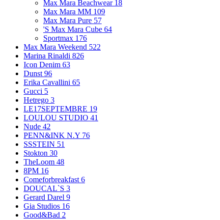
Max Mara Beachwear
18
Max Mara MM
109
Max Mara Pure
57
'S Max Mara Cube
64
Sportmax
176
Max Mara Weekend
522
Marina Rinaldi
826
Icon Denim
63
Dunst
96
Erika Cavallini
65
Gucci
5
Hetrego
3
LE17SEPTEMBRE
19
LOULOU STUDIO
41
Nude
42
PENN&INK N.Y
76
SSSTEIN
51
Stokton
30
TheLoom
48
8PM
16
Comeforbreakfast
6
DOUCAL`S
3
Gerard Darel
9
Gia Studios
16
Good&Bad
2