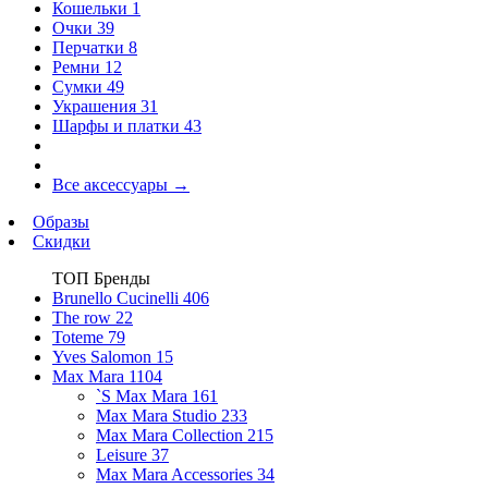
Кошельки
1
Очки
39
Перчатки
8
Ремни
12
Сумки
49
Украшения
31
Шарфы и платки
43
Все аксессуары
→
Образы
Скидки
ТОП Бренды
Brunello Cucinelli
406
The row
22
Toteme
79
Yves Salomon
15
Max Mara
1104
`S Max Mara
161
Max Mara Studio
233
Max Mara Collection
215
Leisure
37
Max Mara Accessories
34