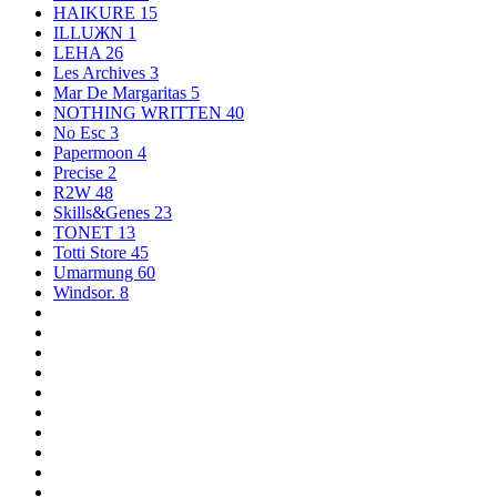
HAIKURE
15
ILLUЖN
1
LEHA
26
Les Archives
3
Mar De Margaritas
5
NOTHING WRITTEN
40
No Esc
3
Papermoon
4
Precise
2
R2W
48
Skills&Genes
23
TONET
13
Totti Store
45
Umarmung
60
Windsor.
8