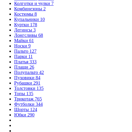
Колготки и чулки
7
Комбинезоны
2
Костюмы
8
Купальники
10
Куртки
178
Легинсы
3
Лонгсливы
68
Майки
61
Носки
9
Пальто
127
Парки
11
Платья
333
Плащи
26
Полупальто
42
Пуховики
84
Рубашки
291
Толстовки
135
Топы
135
Трикотаж
765
Футболки
344
Шорты
124
Юбки
290