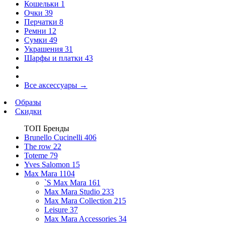
Кошельки
1
Очки
39
Перчатки
8
Ремни
12
Сумки
49
Украшения
31
Шарфы и платки
43
Все аксессуары
→
Образы
Скидки
ТОП Бренды
Brunello Cucinelli
406
The row
22
Toteme
79
Yves Salomon
15
Max Mara
1104
`S Max Mara
161
Max Mara Studio
233
Max Mara Collection
215
Leisure
37
Max Mara Accessories
34