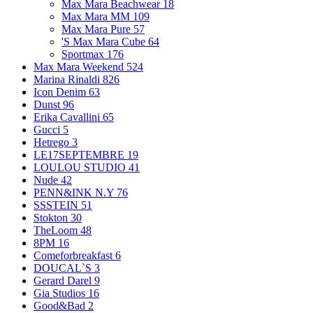
Max Mara Beachwear
18
Max Mara MM
109
Max Mara Pure
57
'S Max Mara Cube
64
Sportmax
176
Max Mara Weekend
524
Marina Rinaldi
826
Icon Denim
63
Dunst
96
Erika Cavallini
65
Gucci
5
Hetrego
3
LE17SEPTEMBRE
19
LOULOU STUDIO
41
Nude
42
PENN&INK N.Y
76
SSSTEIN
51
Stokton
30
TheLoom
48
8PM
16
Comeforbreakfast
6
DOUCAL`S
3
Gerard Darel
9
Gia Studios
16
Good&Bad
2