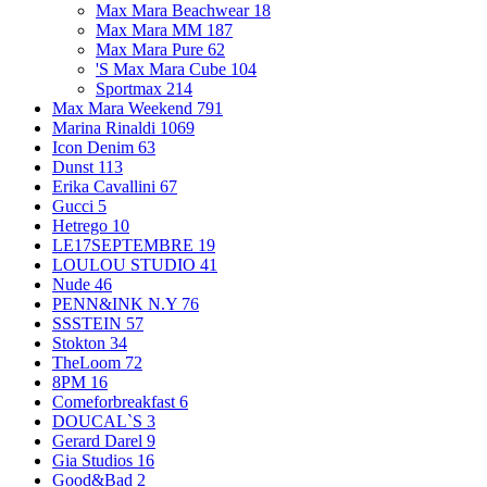
Max Mara Beachwear
18
Max Mara MM
187
Max Mara Pure
62
'S Max Mara Cube
104
Sportmax
214
Max Mara Weekend
791
Marina Rinaldi
1069
Icon Denim
63
Dunst
113
Erika Cavallini
67
Gucci
5
Hetrego
10
LE17SEPTEMBRE
19
LOULOU STUDIO
41
Nude
46
PENN&INK N.Y
76
SSSTEIN
57
Stokton
34
TheLoom
72
8PM
16
Comeforbreakfast
6
DOUCAL`S
3
Gerard Darel
9
Gia Studios
16
Good&Bad
2