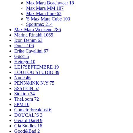
Max Mara Beachwear
18
Max Mara MM
187
Max Mara Pure
62
'S Max Mara Cube
103
Sportmax
214
Max Mara Weekend
786
Marina Rinaldi
1065
Icon Denim
63
Dunst
106
Erika Cavallini
67
Gucci
5
Hetrego
10
LE17SEPTEMBRE
19
LOULOU STUDIO
39
Nude
46
PENN&INK N.Y
75
SSSTEIN
57
Stokton
34
TheLoom
72
8PM
16
Comeforbreakfast
6
DOUCAL`S
3
Gerard Darel
9
Gia Studios
16
Good&Bad
2