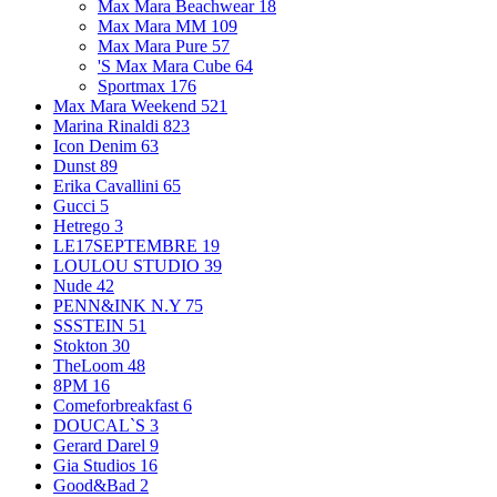
Max Mara Beachwear
18
Max Mara MM
109
Max Mara Pure
57
'S Max Mara Cube
64
Sportmax
176
Max Mara Weekend
521
Marina Rinaldi
823
Icon Denim
63
Dunst
89
Erika Cavallini
65
Gucci
5
Hetrego
3
LE17SEPTEMBRE
19
LOULOU STUDIO
39
Nude
42
PENN&INK N.Y
75
SSSTEIN
51
Stokton
30
TheLoom
48
8PM
16
Comeforbreakfast
6
DOUCAL`S
3
Gerard Darel
9
Gia Studios
16
Good&Bad
2