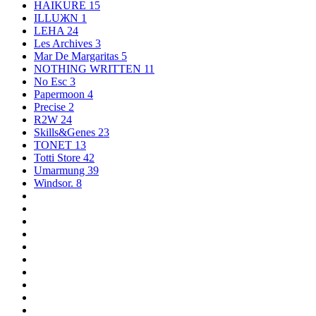
HAIKURE
15
ILLUЖN
1
LEHA
24
Les Archives
3
Mar De Margaritas
5
NOTHING WRITTEN
11
No Esc
3
Papermoon
4
Precise
2
R2W
24
Skills&Genes
23
TONET
13
Totti Store
42
Umarmung
39
Windsor.
8