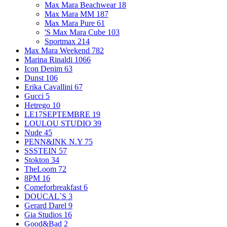
Max Mara Beachwear
18
Max Mara MM
187
Max Mara Pure
61
'S Max Mara Cube
103
Sportmax
214
Max Mara Weekend
782
Marina Rinaldi
1066
Icon Denim
63
Dunst
106
Erika Cavallini
67
Gucci
5
Hetrego
10
LE17SEPTEMBRE
19
LOULOU STUDIO
39
Nude
45
PENN&INK N.Y
75
SSSTEIN
57
Stokton
34
TheLoom
72
8PM
16
Comeforbreakfast
6
DOUCAL`S
3
Gerard Darel
9
Gia Studios
16
Good&Bad
2