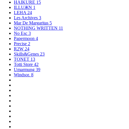
HAIKURE
15
ILLUЖN
1
LEHA
24
Les Archives
3
Mar De Margaritas
5
NOTHING WRITTEN
11
No Esc
3
Papermoon
4
Precise
2
R2W
24
Skills&Genes
23
TONET
13
Totti Store
42
Umarmung
39
Windsor.
8