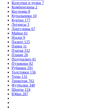
Колготки и чулки
7
Комбинезоны
2
Костюмы
8
Купальники
10
Куртки
177
Легинсы
3
Лонгсливы
67
Майки
61
Носки
9
Пальто
125
Парки
11
Платья
332
Плащи
26
Полупальто
41
Пуховики
82
Рубашки
291
Толстовки
136
Топы
132
Трикотаж
762
Футболки
340
Шорты
124
Юбки
287