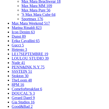
Max Mara Beachwear
18
Max Mara MM
109
Max Mara Pure
56
'S Max Mara Cube
64
Sportmax
176
Max Mara Weekend
517
Marina Rinaldi
823
Icon Denim
63
Dunst
89
Erika Cavallini
65
Gucci
5
Hetrego
3
LE17SEPTEMBRE
19
LOULOU STUDIO
39
Nude
41
PENN&INK N.Y
75
SSSTEIN
51
Stokton
30
TheLoom
48
8PM
16
Comeforbreakfast
6
DOUCAL`S
3
Gerard Darel
9
Gia Studios
16
Good&Bad
2