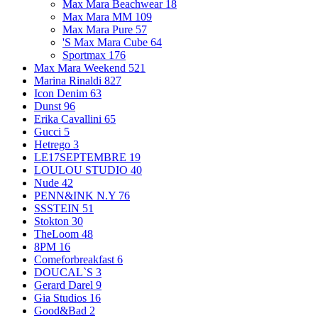
Max Mara Beachwear
18
Max Mara MM
109
Max Mara Pure
57
'S Max Mara Cube
64
Sportmax
176
Max Mara Weekend
521
Marina Rinaldi
827
Icon Denim
63
Dunst
96
Erika Cavallini
65
Gucci
5
Hetrego
3
LE17SEPTEMBRE
19
LOULOU STUDIO
40
Nude
42
PENN&INK N.Y
76
SSSTEIN
51
Stokton
30
TheLoom
48
8PM
16
Comeforbreakfast
6
DOUCAL`S
3
Gerard Darel
9
Gia Studios
16
Good&Bad
2