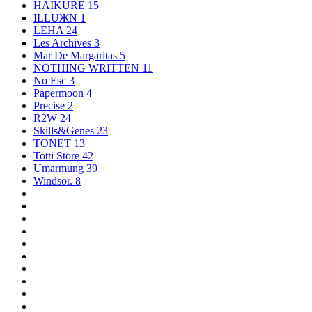
HAIKURE
15
ILLUЖN
1
LEHA
24
Les Archives
3
Mar De Margaritas
5
NOTHING WRITTEN
11
No Esc
3
Papermoon
4
Precise
2
R2W
24
Skills&Genes
23
TONET
13
Totti Store
42
Umarmung
39
Windsor.
8