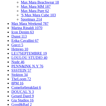
Max Mara Beachwear
18
Max Mara MM
187
Max Mara Pure
62
'S Max Mara Cube
103
Sportmax
214
Max Mara Weekend
787
Marina Rinaldi
1070
Icon Denim
63
Dunst
113
Erika Cavallini
67
Gucci
5
Hetrego
10
LE17SEPTEMBRE
19
LOULOU STUDIO
40
Nude
46
PENN&INK N.Y
76
SSSTEIN
57
Stokton
34
TheLoom
72
8PM
16
Comeforbreakfast
6
DOUCAL`S
3
Gerard Darel
9
Gia Studios
16
Good&Bad
2