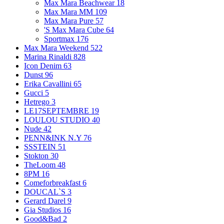
Max Mara Beachwear
18
Max Mara MM
109
Max Mara Pure
57
'S Max Mara Cube
64
Sportmax
176
Max Mara Weekend
522
Marina Rinaldi
828
Icon Denim
63
Dunst
96
Erika Cavallini
65
Gucci
5
Hetrego
3
LE17SEPTEMBRE
19
LOULOU STUDIO
40
Nude
42
PENN&INK N.Y
76
SSSTEIN
51
Stokton
30
TheLoom
48
8PM
16
Comeforbreakfast
6
DOUCAL`S
3
Gerard Darel
9
Gia Studios
16
Good&Bad
2