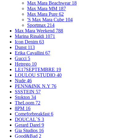
Max Mara Beachwear
18
Max Mara MM
187
Max Mara Pure
62
'S Max Mara Cube
104
Sportmax
214
Max Mara Weekend
788
Marina Rinaldi
1071
Icon Denim
63
Dunst
113
Erika Cavallini
67
Gucci
5
Hetrego
10
LE17SEPTEMBRE
19
LOULOU STUDIO
40
Nude
46
PENN&INK N.Y
76
SSSTEIN
57
Stokton
34
TheLoom
72
8PM
16
Comeforbreakfast
6
DOUCAL`S
3
Gerard Darel
9
Gia Studios
16
Good&Bad
2