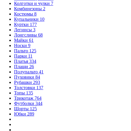
Колготки и чулки
7
Комбинезоны
2
Костюмы
8
Купальники
10
Куртки
177
Легинсы
3
Лонгсливы
68
Майки
61
Носки
9
Пальто
125
Парки
11
Платья
334
Плащи
26
Полупальто
41
Пуховики
84
Рубашки
293
Толстовки
137
Топы
135
Трикотаж
764
Футболки
344
Шорты
125
Юбки
289