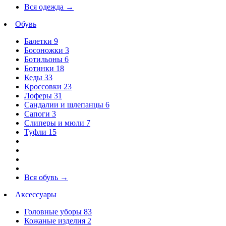
Вся одежда
→
Обувь
Балетки
9
Босоножки
3
Ботильоны
6
Ботинки
18
Кеды
33
Кроссовки
23
Лоферы
31
Сандалии и шлепанцы
6
Сапоги
3
Слиперы и мюли
7
Туфли
15
Вся обувь
→
Аксессуары
Головные уборы
83
Кожаные изделия
2