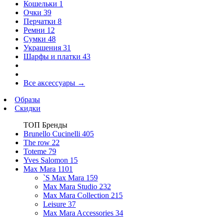
Кошельки
1
Очки
39
Перчатки
8
Ремни
12
Сумки
48
Украшения
31
Шарфы и платки
43
Все аксессуары
→
Образы
Скидки
ТОП Бренды
Brunello Cucinelli
405
The row
22
Toteme
79
Yves Salomon
15
Max Mara
1101
`S Max Mara
159
Max Mara Studio
232
Max Mara Collection
215
Leisure
37
Max Mara Accessories
34