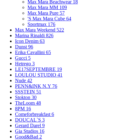
Max Mara Beachwear
18
Max Mara MM
109
Max Mara Pure
57
'S Max Mara Cube
64
Sportmax
176
Max Mara Weekend
522
Marina Rinaldi
826
Icon Denim
63
Dunst
96
Erika Cavallini
65
Gucci
5
Hetrego
3
LE17SEPTEMBRE
19
LOULOU STUDIO
41
Nude
42
PENN&INK N.Y
76
SSSTEIN
51
Stokton
30
TheLoom
48
8PM
16
Comeforbreakfast
6
DOUCAL`S
3
Gerard Darel
9
Gia Studios
16
Good&Bad
2