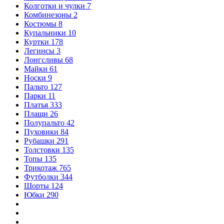
Колготки и чулки
7
Комбинезоны
2
Костюмы
8
Купальники
10
Куртки
178
Легинсы
3
Лонгсливы
68
Майки
61
Носки
9
Пальто
127
Парки
11
Платья
333
Плащи
26
Полупальто
42
Пуховики
84
Рубашки
291
Толстовки
135
Топы
135
Трикотаж
765
Футболки
344
Шорты
124
Юбки
290