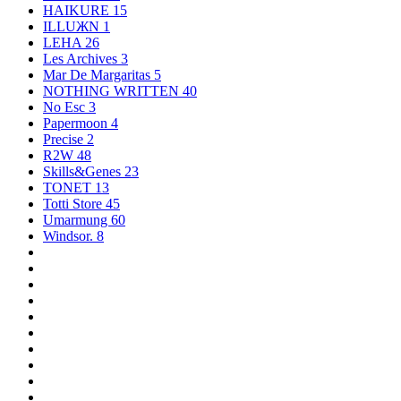
HAIKURE
15
ILLUЖN
1
LEHA
26
Les Archives
3
Mar De Margaritas
5
NOTHING WRITTEN
40
No Esc
3
Papermoon
4
Precise
2
R2W
48
Skills&Genes
23
TONET
13
Totti Store
45
Umarmung
60
Windsor.
8