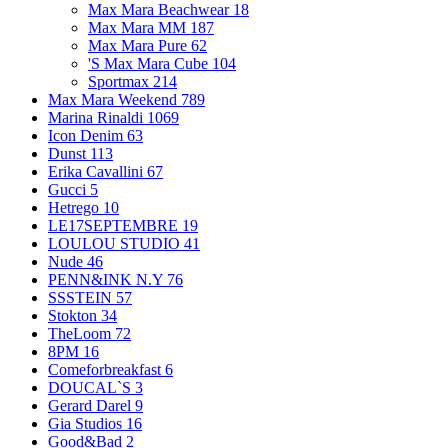
Max Mara Beachwear
18
Max Mara MM
187
Max Mara Pure
62
'S Max Mara Cube
104
Sportmax
214
Max Mara Weekend
789
Marina Rinaldi
1069
Icon Denim
63
Dunst
113
Erika Cavallini
67
Gucci
5
Hetrego
10
LE17SEPTEMBRE
19
LOULOU STUDIO
41
Nude
46
PENN&INK N.Y
76
SSSTEIN
57
Stokton
34
TheLoom
72
8PM
16
Comeforbreakfast
6
DOUCAL`S
3
Gerard Darel
9
Gia Studios
16
Good&Bad
2