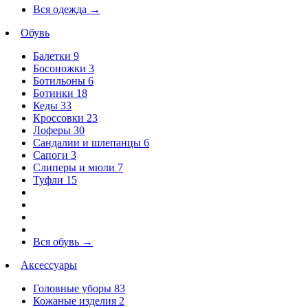
Вся одежда
→
Обувь
Балетки
9
Босоножки
3
Ботильоны
6
Ботинки
18
Кеды
33
Кроссовки
23
Лоферы
30
Сандалии и шлепанцы
6
Сапоги
3
Слиперы и мюли
7
Туфли
15
Вся обувь
→
Аксессуары
Головные уборы
83
Кожаные изделия
2