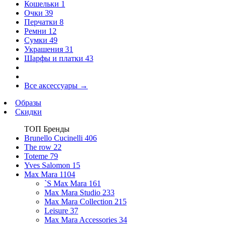
Кошельки
1
Очки
39
Перчатки
8
Ремни
12
Сумки
49
Украшения
31
Шарфы и платки
43
Все аксессуары
→
Образы
Скидки
ТОП Бренды
Brunello Cucinelli
406
The row
22
Toteme
79
Yves Salomon
15
Max Mara
1104
`S Max Mara
161
Max Mara Studio
233
Max Mara Collection
215
Leisure
37
Max Mara Accessories
34