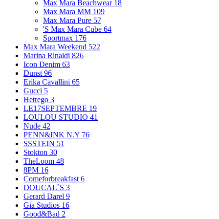
Max Mara Beachwear
18
Max Mara MM
109
Max Mara Pure
57
'S Max Mara Cube
64
Sportmax
176
Max Mara Weekend
522
Marina Rinaldi
826
Icon Denim
63
Dunst
96
Erika Cavallini
65
Gucci
5
Hetrego
3
LE17SEPTEMBRE
19
LOULOU STUDIO
41
Nude
42
PENN&INK N.Y
76
SSSTEIN
51
Stokton
30
TheLoom
48
8PM
16
Comeforbreakfast
6
DOUCAL`S
3
Gerard Darel
9
Gia Studios
16
Good&Bad
2