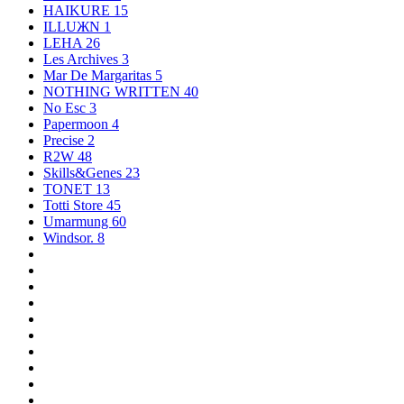
HAIKURE
15
ILLUЖN
1
LEHA
26
Les Archives
3
Mar De Margaritas
5
NOTHING WRITTEN
40
No Esc
3
Papermoon
4
Precise
2
R2W
48
Skills&Genes
23
TONET
13
Totti Store
45
Umarmung
60
Windsor.
8