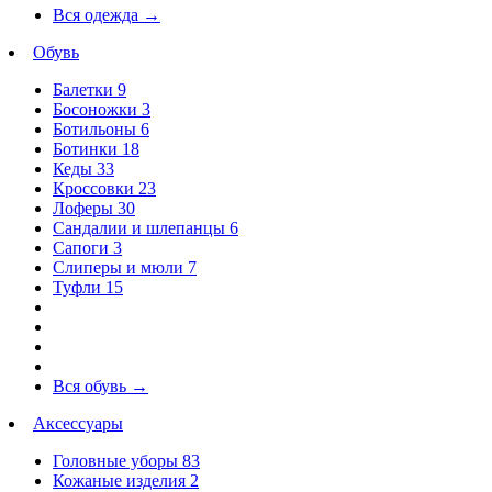
Вся одежда
→
Обувь
Балетки
9
Босоножки
3
Ботильоны
6
Ботинки
18
Кеды
33
Кроссовки
23
Лоферы
30
Сандалии и шлепанцы
6
Сапоги
3
Слиперы и мюли
7
Туфли
15
Вся обувь
→
Аксессуары
Головные уборы
83
Кожаные изделия
2