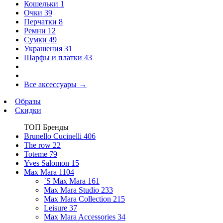
Кошельки
1
Очки
39
Перчатки
8
Ремни
12
Сумки
49
Украшения
31
Шарфы и платки
43
Все аксессуары
→
Образы
Скидки
ТОП Бренды
Brunello Cucinelli
406
The row
22
Toteme
79
Yves Salomon
15
Max Mara
1104
`S Max Mara
161
Max Mara Studio
233
Max Mara Collection
215
Leisure
37
Max Mara Accessories
34