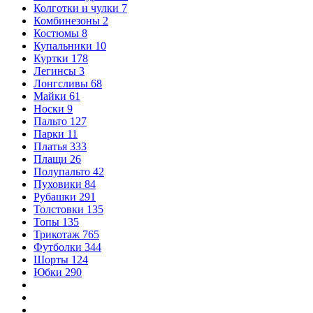
Колготки и чулки
7
Комбинезоны
2
Костюмы
8
Купальники
10
Куртки
178
Легинсы
3
Лонгсливы
68
Майки
61
Носки
9
Пальто
127
Парки
11
Платья
333
Плащи
26
Полупальто
42
Пуховики
84
Рубашки
291
Толстовки
135
Топы
135
Трикотаж
765
Футболки
344
Шорты
124
Юбки
290