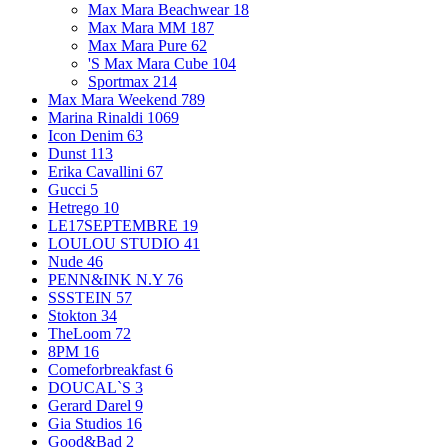
Max Mara Beachwear
18
Max Mara MM
187
Max Mara Pure
62
'S Max Mara Cube
104
Sportmax
214
Max Mara Weekend
789
Marina Rinaldi
1069
Icon Denim
63
Dunst
113
Erika Cavallini
67
Gucci
5
Hetrego
10
LE17SEPTEMBRE
19
LOULOU STUDIO
41
Nude
46
PENN&INK N.Y
76
SSSTEIN
57
Stokton
34
TheLoom
72
8PM
16
Comeforbreakfast
6
DOUCAL`S
3
Gerard Darel
9
Gia Studios
16
Good&Bad
2