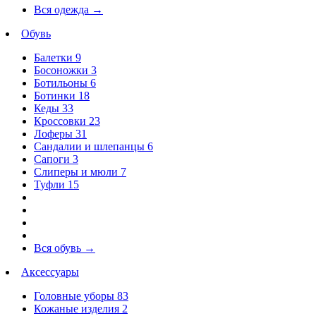
Вся одежда
→
Обувь
Балетки
9
Босоножки
3
Ботильоны
6
Ботинки
18
Кеды
33
Кроссовки
23
Лоферы
31
Сандалии и шлепанцы
6
Сапоги
3
Слиперы и мюли
7
Туфли
15
Вся обувь
→
Аксессуары
Головные уборы
83
Кожаные изделия
2