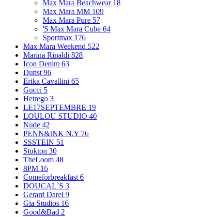
Max Mara Beachwear
18
Max Mara MM
109
Max Mara Pure
57
'S Max Mara Cube
64
Sportmax
176
Max Mara Weekend
522
Marina Rinaldi
828
Icon Denim
63
Dunst
96
Erika Cavallini
65
Gucci
5
Hetrego
3
LE17SEPTEMBRE
19
LOULOU STUDIO
40
Nude
42
PENN&INK N.Y
76
SSSTEIN
51
Stokton
30
TheLoom
48
8PM
16
Comeforbreakfast
6
DOUCAL`S
3
Gerard Darel
9
Gia Studios
16
Good&Bad
2