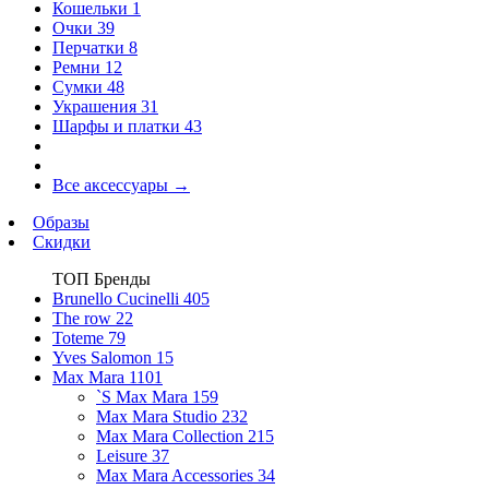
Кошельки
1
Очки
39
Перчатки
8
Ремни
12
Сумки
48
Украшения
31
Шарфы и платки
43
Все аксессуары
→
Образы
Скидки
ТОП Бренды
Brunello Cucinelli
405
The row
22
Toteme
79
Yves Salomon
15
Max Mara
1101
`S Max Mara
159
Max Mara Studio
232
Max Mara Collection
215
Leisure
37
Max Mara Accessories
34