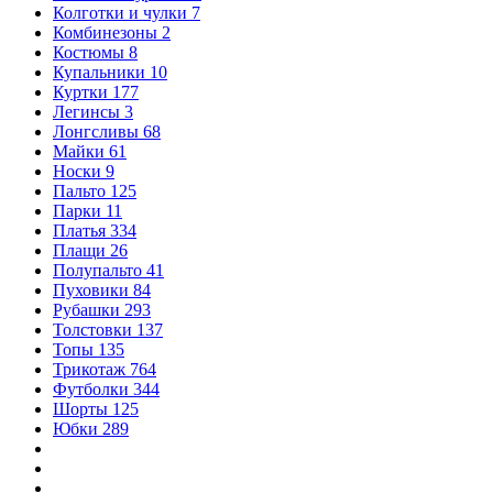
Колготки и чулки
7
Комбинезоны
2
Костюмы
8
Купальники
10
Куртки
177
Легинсы
3
Лонгсливы
68
Майки
61
Носки
9
Пальто
125
Парки
11
Платья
334
Плащи
26
Полупальто
41
Пуховики
84
Рубашки
293
Толстовки
137
Топы
135
Трикотаж
764
Футболки
344
Шорты
125
Юбки
289