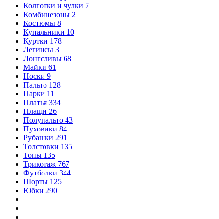
Колготки и чулки
7
Комбинезоны
2
Костюмы
8
Купальники
10
Куртки
178
Легинсы
3
Лонгсливы
68
Майки
61
Носки
9
Пальто
128
Парки
11
Платья
334
Плащи
26
Полупальто
43
Пуховики
84
Рубашки
291
Толстовки
135
Топы
135
Трикотаж
767
Футболки
344
Шорты
125
Юбки
290