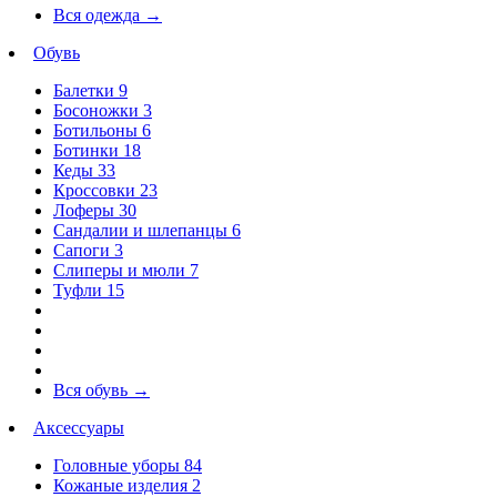
Вся одежда
→
Обувь
Балетки
9
Босоножки
3
Ботильоны
6
Ботинки
18
Кеды
33
Кроссовки
23
Лоферы
30
Сандалии и шлепанцы
6
Сапоги
3
Слиперы и мюли
7
Туфли
15
Вся обувь
→
Аксессуары
Головные уборы
84
Кожаные изделия
2