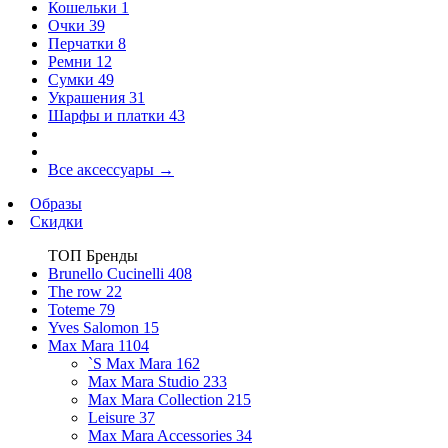
Кошельки
1
Очки
39
Перчатки
8
Ремни
12
Сумки
49
Украшения
31
Шарфы и платки
43
Все аксессуары
→
Образы
Скидки
ТОП Бренды
Brunello Cucinelli
408
The row
22
Toteme
79
Yves Salomon
15
Max Mara
1104
`S Max Mara
162
Max Mara Studio
233
Max Mara Collection
215
Leisure
37
Max Mara Accessories
34