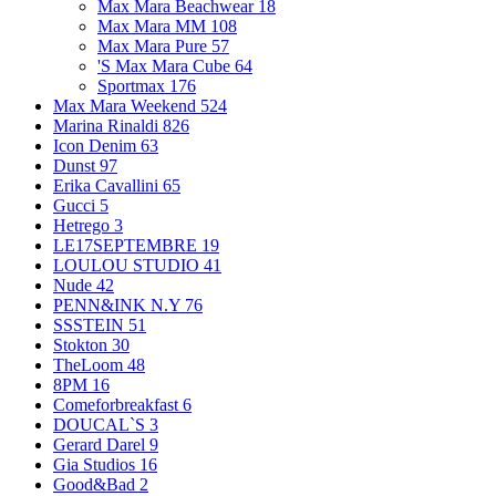
Max Mara Beachwear
18
Max Mara MM
108
Max Mara Pure
57
'S Max Mara Cube
64
Sportmax
176
Max Mara Weekend
524
Marina Rinaldi
826
Icon Denim
63
Dunst
97
Erika Cavallini
65
Gucci
5
Hetrego
3
LE17SEPTEMBRE
19
LOULOU STUDIO
41
Nude
42
PENN&INK N.Y
76
SSSTEIN
51
Stokton
30
TheLoom
48
8PM
16
Comeforbreakfast
6
DOUCAL`S
3
Gerard Darel
9
Gia Studios
16
Good&Bad
2