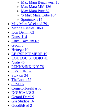
Max Mara Beachwear
18
Max Mara MM
186
Max Mara Pure
62
'S Max Mara Cube
104
Sportmax
214
Max Mara Weekend
791
Marina Rinaldi
1069
Icon Denim
63
Dunst
114
Erika Cavallini
67
Gucci
5
Hetrego
10
LE17SEPTEMBRE
19
LOULOU STUDIO
41
Nude
46
PENN&INK N.Y
76
SSSTEIN
57
Stokton
34
TheLoom
72
8PM
16
Comeforbreakfast
6
DOUCAL`S
3
Gerard Darel
9
Gia Studios
16
Good&Bad
2