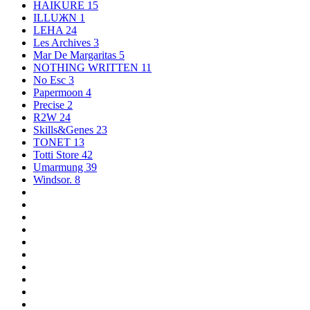
HAIKURE
15
ILLUЖN
1
LEHA
24
Les Archives
3
Mar De Margaritas
5
NOTHING WRITTEN
11
No Esc
3
Papermoon
4
Precise
2
R2W
24
Skills&Genes
23
TONET
13
Totti Store
42
Umarmung
39
Windsor.
8