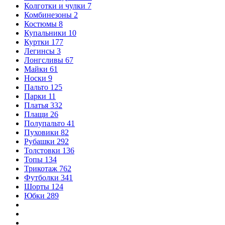
Колготки и чулки
7
Комбинезоны
2
Костюмы
8
Купальники
10
Куртки
177
Легинсы
3
Лонгсливы
67
Майки
61
Носки
9
Пальто
125
Парки
11
Платья
332
Плащи
26
Полупальто
41
Пуховики
82
Рубашки
292
Толстовки
136
Топы
134
Трикотаж
762
Футболки
341
Шорты
124
Юбки
289