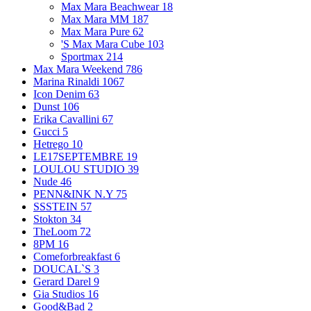
Max Mara Beachwear
18
Max Mara MM
187
Max Mara Pure
62
'S Max Mara Cube
103
Sportmax
214
Max Mara Weekend
786
Marina Rinaldi
1067
Icon Denim
63
Dunst
106
Erika Cavallini
67
Gucci
5
Hetrego
10
LE17SEPTEMBRE
19
LOULOU STUDIO
39
Nude
46
PENN&INK N.Y
75
SSSTEIN
57
Stokton
34
TheLoom
72
8PM
16
Comeforbreakfast
6
DOUCAL`S
3
Gerard Darel
9
Gia Studios
16
Good&Bad
2