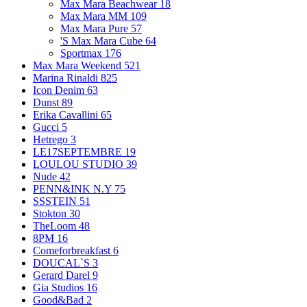
Max Mara Beachwear
18
Max Mara MM
109
Max Mara Pure
57
'S Max Mara Cube
64
Sportmax
176
Max Mara Weekend
521
Marina Rinaldi
825
Icon Denim
63
Dunst
89
Erika Cavallini
65
Gucci
5
Hetrego
3
LE17SEPTEMBRE
19
LOULOU STUDIO
39
Nude
42
PENN&INK N.Y
75
SSSTEIN
51
Stokton
30
TheLoom
48
8PM
16
Comeforbreakfast
6
DOUCAL`S
3
Gerard Darel
9
Gia Studios
16
Good&Bad
2