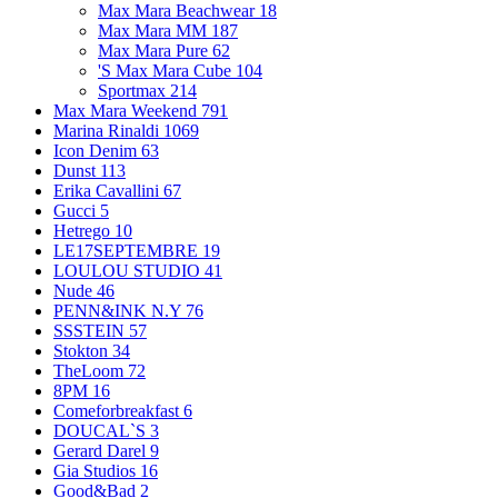
Max Mara Beachwear
18
Max Mara MM
187
Max Mara Pure
62
'S Max Mara Cube
104
Sportmax
214
Max Mara Weekend
791
Marina Rinaldi
1069
Icon Denim
63
Dunst
113
Erika Cavallini
67
Gucci
5
Hetrego
10
LE17SEPTEMBRE
19
LOULOU STUDIO
41
Nude
46
PENN&INK N.Y
76
SSSTEIN
57
Stokton
34
TheLoom
72
8PM
16
Comeforbreakfast
6
DOUCAL`S
3
Gerard Darel
9
Gia Studios
16
Good&Bad
2