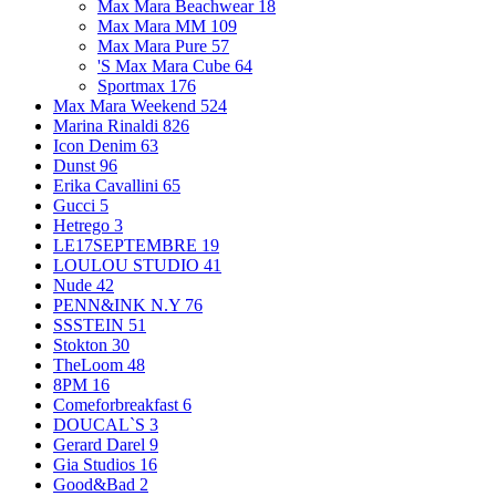
Max Mara Beachwear
18
Max Mara MM
109
Max Mara Pure
57
'S Max Mara Cube
64
Sportmax
176
Max Mara Weekend
524
Marina Rinaldi
826
Icon Denim
63
Dunst
96
Erika Cavallini
65
Gucci
5
Hetrego
3
LE17SEPTEMBRE
19
LOULOU STUDIO
41
Nude
42
PENN&INK N.Y
76
SSSTEIN
51
Stokton
30
TheLoom
48
8PM
16
Comeforbreakfast
6
DOUCAL`S
3
Gerard Darel
9
Gia Studios
16
Good&Bad
2