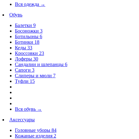
Вся одежда
→
Обувь
Балетки
9
Босоножки
3
Ботильоны
6
Ботинки
18
Кеды
33
Кроссовки
23
Лоферы
30
Сандалии и шлепанцы
6
Сапоги
3
Слиперы и мюли
7
Туфли
15
Вся обувь
→
Аксессуары
Головные уборы
84
Кожаные изделия
2