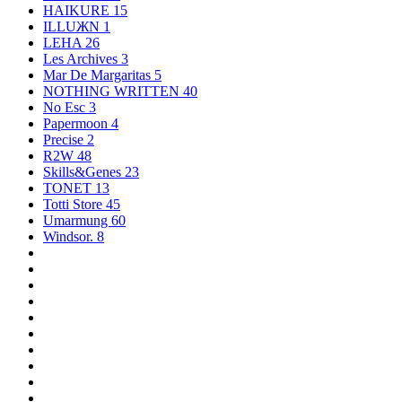
HAIKURE
15
ILLUЖN
1
LEHA
26
Les Archives
3
Mar De Margaritas
5
NOTHING WRITTEN
40
No Esc
3
Papermoon
4
Precise
2
R2W
48
Skills&Genes
23
TONET
13
Totti Store
45
Umarmung
60
Windsor.
8