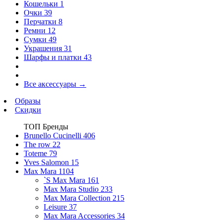
Кошельки
1
Очки
39
Перчатки
8
Ремни
12
Сумки
49
Украшения
31
Шарфы и платки
43
Все аксессуары
→
Образы
Скидки
ТОП Бренды
Brunello Cucinelli
406
The row
22
Toteme
79
Yves Salomon
15
Max Mara
1104
`S Max Mara
161
Max Mara Studio
233
Max Mara Collection
215
Leisure
37
Max Mara Accessories
34