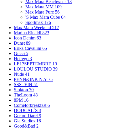
Max Mara Beachwear
18
Max Mara MM
109
Max Mara Pure
56
'S Max Mara Cube
64
Sportmax
176
Max Mara Weekend
517
Marina Rinaldi
823
Icon Denim
63
Dunst
89
Erika Cavallini
65
Gucci
5
Hetrego
3
LE17SEPTEMBRE
19
LOULOU STUDIO
39
Nude
41
PENN&INK N.Y
75
SSSTEIN
51
Stokton
30
TheLoom
48
8PM
16
Comeforbreakfast
6
DOUCAL`S
3
Gerard Darel
9
Gia Studios
16
Good&Bad
2