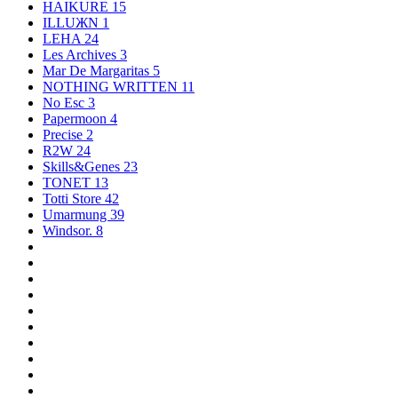
HAIKURE
15
ILLUЖN
1
LEHA
24
Les Archives
3
Mar De Margaritas
5
NOTHING WRITTEN
11
No Esc
3
Papermoon
4
Precise
2
R2W
24
Skills&Genes
23
TONET
13
Totti Store
42
Umarmung
39
Windsor.
8