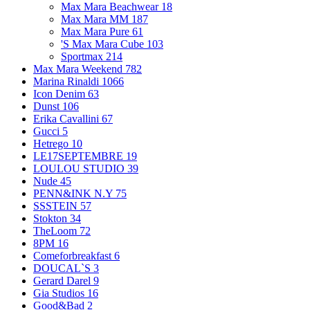
Max Mara Beachwear
18
Max Mara MM
187
Max Mara Pure
61
'S Max Mara Cube
103
Sportmax
214
Max Mara Weekend
782
Marina Rinaldi
1066
Icon Denim
63
Dunst
106
Erika Cavallini
67
Gucci
5
Hetrego
10
LE17SEPTEMBRE
19
LOULOU STUDIO
39
Nude
45
PENN&INK N.Y
75
SSSTEIN
57
Stokton
34
TheLoom
72
8PM
16
Comeforbreakfast
6
DOUCAL`S
3
Gerard Darel
9
Gia Studios
16
Good&Bad
2