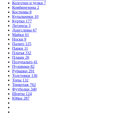
Колготки и чулки
7
Комбинезоны
2
Костюмы
8
Купальники
10
Куртки
177
Легинсы
3
Лонгсливы
67
Майки
61
Носки
9
Пальто
125
Парки
11
Платья
332
Плащи
26
Полупальто
41
Пуховики
82
Рубашки
291
Толстовки
136
Топы
132
Трикотаж
762
Футболки
340
Шорты
124
Юбки
287