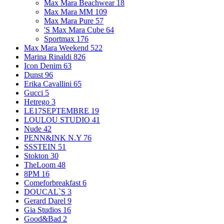
Max Mara Beachwear
18
Max Mara MM
109
Max Mara Pure
57
'S Max Mara Cube
64
Sportmax
176
Max Mara Weekend
522
Marina Rinaldi
826
Icon Denim
63
Dunst
96
Erika Cavallini
65
Gucci
5
Hetrego
3
LE17SEPTEMBRE
19
LOULOU STUDIO
41
Nude
42
PENN&INK N.Y
76
SSSTEIN
51
Stokton
30
TheLoom
48
8PM
16
Comeforbreakfast
6
DOUCAL`S
3
Gerard Darel
9
Gia Studios
16
Good&Bad
2