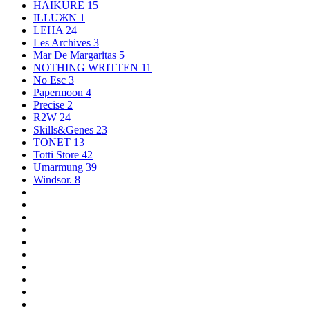
HAIKURE
15
ILLUЖN
1
LEHA
24
Les Archives
3
Mar De Margaritas
5
NOTHING WRITTEN
11
No Esc
3
Papermoon
4
Precise
2
R2W
24
Skills&Genes
23
TONET
13
Totti Store
42
Umarmung
39
Windsor.
8