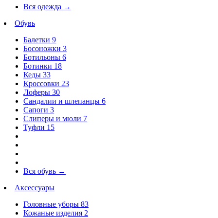
Вся одежда
→
Обувь
Балетки
9
Босоножки
3
Ботильоны
6
Ботинки
18
Кеды
33
Кроссовки
23
Лоферы
30
Сандалии и шлепанцы
6
Сапоги
3
Слиперы и мюли
7
Туфли
15
Вся обувь
→
Аксессуары
Головные уборы
83
Кожаные изделия
2