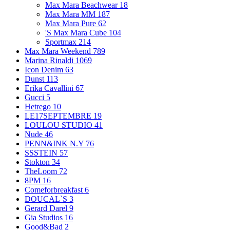
Max Mara Beachwear
18
Max Mara MM
187
Max Mara Pure
62
'S Max Mara Cube
104
Sportmax
214
Max Mara Weekend
789
Marina Rinaldi
1069
Icon Denim
63
Dunst
113
Erika Cavallini
67
Gucci
5
Hetrego
10
LE17SEPTEMBRE
19
LOULOU STUDIO
41
Nude
46
PENN&INK N.Y
76
SSSTEIN
57
Stokton
34
TheLoom
72
8PM
16
Comeforbreakfast
6
DOUCAL`S
3
Gerard Darel
9
Gia Studios
16
Good&Bad
2