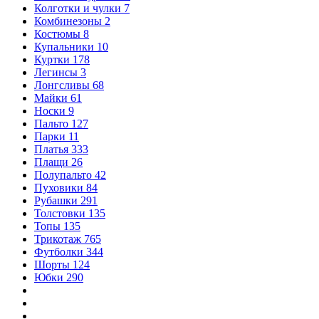
Колготки и чулки
7
Комбинезоны
2
Костюмы
8
Купальники
10
Куртки
178
Легинсы
3
Лонгсливы
68
Майки
61
Носки
9
Пальто
127
Парки
11
Платья
333
Плащи
26
Полупальто
42
Пуховики
84
Рубашки
291
Толстовки
135
Топы
135
Трикотаж
765
Футболки
344
Шорты
124
Юбки
290