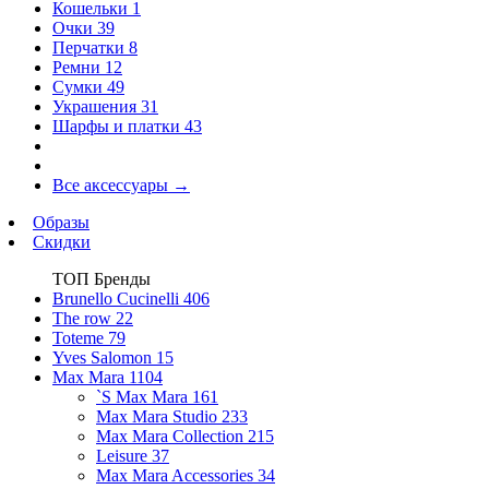
Кошельки
1
Очки
39
Перчатки
8
Ремни
12
Сумки
49
Украшения
31
Шарфы и платки
43
Все аксессуары
→
Образы
Скидки
ТОП Бренды
Brunello Cucinelli
406
The row
22
Toteme
79
Yves Salomon
15
Max Mara
1104
`S Max Mara
161
Max Mara Studio
233
Max Mara Collection
215
Leisure
37
Max Mara Accessories
34