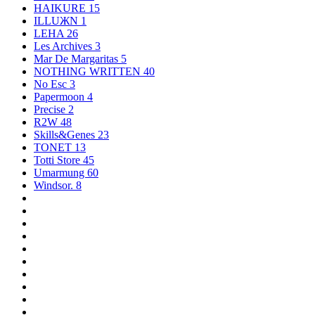
HAIKURE
15
ILLUЖN
1
LEHA
26
Les Archives
3
Mar De Margaritas
5
NOTHING WRITTEN
40
No Esc
3
Papermoon
4
Precise
2
R2W
48
Skills&Genes
23
TONET
13
Totti Store
45
Umarmung
60
Windsor.
8