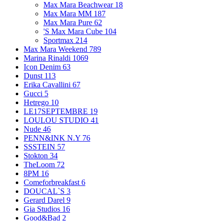
Max Mara Beachwear
18
Max Mara MM
187
Max Mara Pure
62
'S Max Mara Cube
104
Sportmax
214
Max Mara Weekend
789
Marina Rinaldi
1069
Icon Denim
63
Dunst
113
Erika Cavallini
67
Gucci
5
Hetrego
10
LE17SEPTEMBRE
19
LOULOU STUDIO
41
Nude
46
PENN&INK N.Y
76
SSSTEIN
57
Stokton
34
TheLoom
72
8PM
16
Comeforbreakfast
6
DOUCAL`S
3
Gerard Darel
9
Gia Studios
16
Good&Bad
2