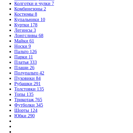
Колготки и чулки
7
Комбинезоны
2
Костюмы
8
Купальники
10
Куртки
178
Легинсы
3
Лонгсливы
68
Майки
61
Носки
9
Пальто
126
Парки
11
Платья
333
Плащи
26
Полупальто
42
Пуховики
84
Рубашки
291
Толстовки
135
Топы
135
Трикотаж
765
Футболки
345
Шорты
124
Юбки
290