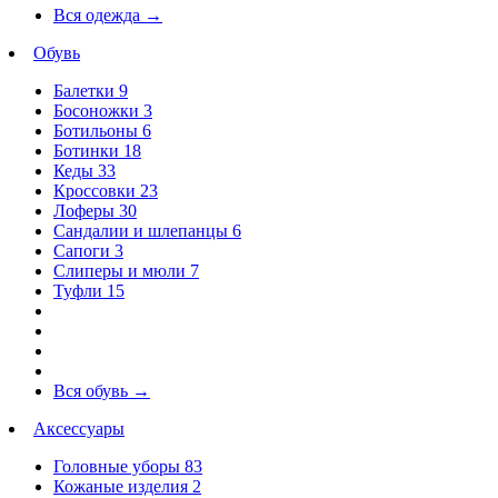
Вся одежда
→
Обувь
Балетки
9
Босоножки
3
Ботильоны
6
Ботинки
18
Кеды
33
Кроссовки
23
Лоферы
30
Сандалии и шлепанцы
6
Сапоги
3
Слиперы и мюли
7
Туфли
15
Вся обувь
→
Аксессуары
Головные уборы
83
Кожаные изделия
2