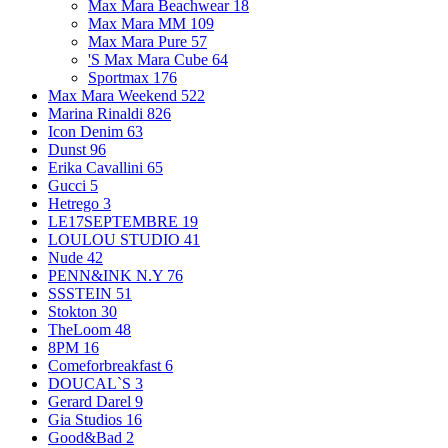
Max Mara Beachwear
18
Max Mara MM
109
Max Mara Pure
57
'S Max Mara Cube
64
Sportmax
176
Max Mara Weekend
522
Marina Rinaldi
826
Icon Denim
63
Dunst
96
Erika Cavallini
65
Gucci
5
Hetrego
3
LE17SEPTEMBRE
19
LOULOU STUDIO
41
Nude
42
PENN&INK N.Y
76
SSSTEIN
51
Stokton
30
TheLoom
48
8PM
16
Comeforbreakfast
6
DOUCAL`S
3
Gerard Darel
9
Gia Studios
16
Good&Bad
2