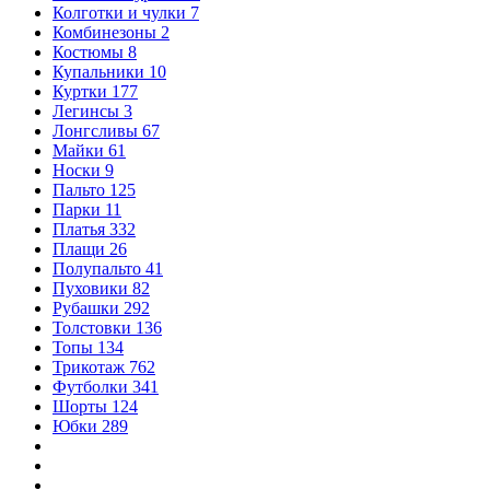
Колготки и чулки
7
Комбинезоны
2
Костюмы
8
Купальники
10
Куртки
177
Легинсы
3
Лонгсливы
67
Майки
61
Носки
9
Пальто
125
Парки
11
Платья
332
Плащи
26
Полупальто
41
Пуховики
82
Рубашки
292
Толстовки
136
Топы
134
Трикотаж
762
Футболки
341
Шорты
124
Юбки
289