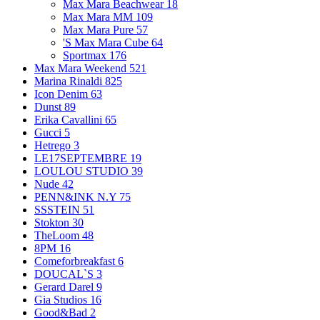
Max Mara Beachwear
18
Max Mara MM
109
Max Mara Pure
57
'S Max Mara Cube
64
Sportmax
176
Max Mara Weekend
521
Marina Rinaldi
825
Icon Denim
63
Dunst
89
Erika Cavallini
65
Gucci
5
Hetrego
3
LE17SEPTEMBRE
19
LOULOU STUDIO
39
Nude
42
PENN&INK N.Y
75
SSSTEIN
51
Stokton
30
TheLoom
48
8PM
16
Comeforbreakfast
6
DOUCAL`S
3
Gerard Darel
9
Gia Studios
16
Good&Bad
2