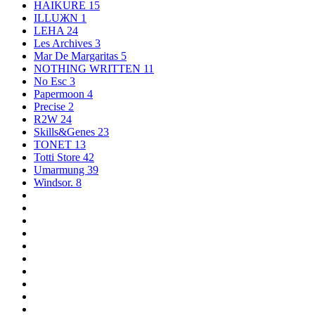
HAIKURE
15
ILLUЖN
1
LEHA
24
Les Archives
3
Mar De Margaritas
5
NOTHING WRITTEN
11
No Esc
3
Papermoon
4
Precise
2
R2W
24
Skills&Genes
23
TONET
13
Totti Store
42
Umarmung
39
Windsor.
8