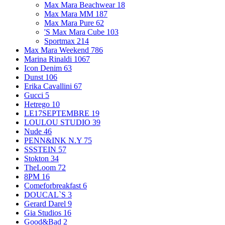
Max Mara Beachwear
18
Max Mara MM
187
Max Mara Pure
62
'S Max Mara Cube
103
Sportmax
214
Max Mara Weekend
786
Marina Rinaldi
1067
Icon Denim
63
Dunst
106
Erika Cavallini
67
Gucci
5
Hetrego
10
LE17SEPTEMBRE
19
LOULOU STUDIO
39
Nude
46
PENN&INK N.Y
75
SSSTEIN
57
Stokton
34
TheLoom
72
8PM
16
Comeforbreakfast
6
DOUCAL`S
3
Gerard Darel
9
Gia Studios
16
Good&Bad
2